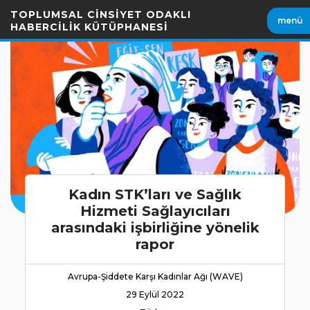
İçeriği
TOPLUMSAL CİNSİYET ODAKLI
menü
Geç
HABERCİLİK KÜTÜPHANESİ
Kadın STK’ları ve Sağlık
Hizmeti Sağlayıcıları
arasındaki işbirliğine yönelik
rapor
Avrupa-Şiddete Karşı Kadınlar Ağı (WAVE)
29 Eylül 2022