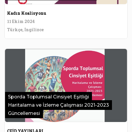
Kadın Koalisyonu
11 Ekim 2024
Türkçe, İngilizce
Sporda Toplumsal Cinsiyet Eşitliği
Haritalama ve İzleme Çalışması 2021-2023
Güncellemesi
CEİD YAYINLARI