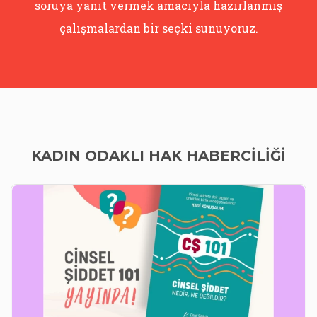
soruya yanıt vermek amacıyla hazırlanmış
çalışmalardan bir seçki sunuyoruz.
KADIN ODAKLI HAK HABERCILIĞI