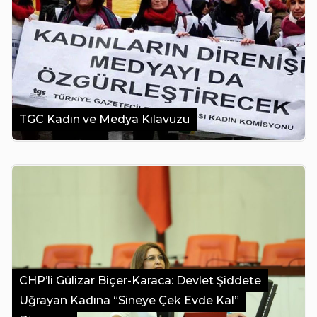
TGC Kadın ve Medya Kılavuzu
CHP’li Gülizar Biçer-Karaca: Devlet Şiddete
Uğrayan Kadına “Sineye Çek Evde Kal”