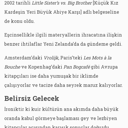
2002 tarihli
Little Sister’s vs. Big Brother
[Küçük Kız
Kardeşin Yeri Büyük Abiye Karşı] adlı belgeseline
de konu oldu.
Eşcinsellikle ilgili materyallerin ihracatına ilişkin
benzer ihtilaflar Yeni Zelanda’da da gündeme geldi.
Amsterdam’daki
Vrolijk
, Paris’teki
Les Mots à la
Bouche
ve Kopenhag’daki
Pan Bogcafé
gibi Avrupa
kitapçıları ise daha yumuşak bir iklimde
çalışıyorlar ve tacize daha seyrek maruz kalıyorlar.
Belirsiz Gelecek
İroniktir ki kuir kültürün ana akımda daha büyük
oranda kabul görmeye başlaması gey ve lezbiyen
kitapçılar açısından karışık sonuçlar doğurdu.