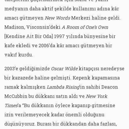
medyanın daha aktif şekilde kullanımı adına kâr
amacı gütmeyen
New Words
Merkezi haline geldi.
Madison, Visconsin’deki
A Room of One’s Own
[Kendine Ait Bir Oda] 1997 yılında bünyesine bir
kafe ekledi ve 2006’da kâr amacı gütmeyen bir
vakıf kurdu.
2003’e geldiğimizde
Oscar Wilde
kitapçısı neredeyse
bir kazazede haline gelmişti. Kepenk kapamasına
ramak kalmışken
Lambda Rising
’in sahibi Deacon
McCubbin bu dükkanı satın aldı ve
New York
Times
’a “Bu dükkanın öylece kapanıp gitmesine
izin verilemeyecek kadar önemli olduğunu
düşünüyoruz. Burası bir dükkandan daha fazlası,