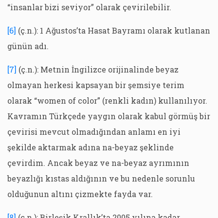
“insanlar bizi seviyor” olarak çevirilebilir.
[6]
(ç.n.): 1 Ağustos’ta Hasat Bayramı olarak kutlanan
günün adı.
[7]
(ç.n.): Metnin İngilizce orijinalinde beyaz
olmayan herkesi kapsayan bir şemsiye terim
olarak “women of color” (renkli kadın) kullanılıyor.
Kavramın Türkçede yaygın olarak kabul görmüş bir
çevirisi mevcut olmadığından anlamı en iyi
şekilde aktarmak adına na-beyaz şeklinde
çevirdim. Ancak beyaz ve na-beyaz ayrımının
beyazlığı kıstas aldığının ve bu nedenle sorunlu
olduğunun altını çizmekte fayda var.
[8]
(ç.n.): Birleşik Krallık’ta 2005 yılına kadar