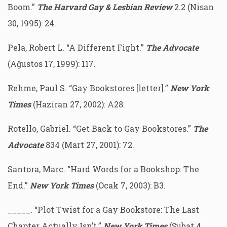
Boom.”
The Harvard Gay & Lesbian Review
2.2 (Nisan
30, 1995): 24.
Pela, Robert L. “A Different Fight.”
The Advocate
(Ağustos 17, 1999): 117.
Rehme, Paul S. “Gay Bookstores [letter].”
New York
Times
(Haziran 27, 2002): A28.
Rotello, Gabriel. “Get Back to Gay Bookstores.”
The
Advocate
834 (Mart 27, 2001): 72.
Santora, Marc. “Hard Words for a Bookshop: The
End.”
New York Times
(Ocak 7, 2003): B3.
_____. “Plot Twist for a Gay Bookstore: The Last
Chapter Actually Isn’t.”
New York Times
(Şubat 4,