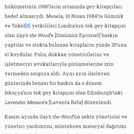
hükümetinin 1980’lerin ortasında gey kitapçıları
hedef almasıydı. Mesela, 10 Nisan 1984’te Gümrük
ve Tekel
[8]
yetkilileri Londra’nın tek gey kitapçısı
olan
Gay’s the Word
’e [Sözümüz Eşcinsel] baskın
yaptılar ve stokta bulunan kitapların yüzde 30’una
el koydular. Polis, dükkan yöneticilerini ve
işletmeciyi avukatlarıyla görüşmelerine izin
vermeden sorguya aldı. Aynı ayın ilerleyen
günlerinde benzer bir baskın da o dönem
İskoçya’nın tek gey kitapçısı olan Edinburgh’taki
Lavender Menace
’a [Lavanta Bela] düzenlendi.
Kasım ayında
Gay’s the Word
’ün sekiz yöneticisi ve
yönetici yardımcısı, müstehcen materyal dağıtımı