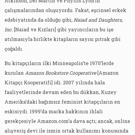
Atkinson, Del Martin ve Phyllis Lyon’ın
çalışmalarından oluşuyordu. Fakat, eşcinsel erkek
edebiyatında da olduğu gibi,
Naiad and Daughters,
Inc.
[Naiad ve Kızları] gibi yayıncıların bu işe
atılmasıyla birlikte kitapların sayısı pıtrak gibi
çoğaldı.
Bu kitapçıların ilki Minneapolis’te 1970’lerde
kurulan
Amazon Bookstore Cooperative
[Amazon
Kitapçı Kooperatifi] idi. 2007 yılında hala
faaliyetlerinde devam eden bu dükkan, Kuzey
Amerika’daki bağımsız feminist kitapçıların en
eskisiydi. 1999’da marka hakkının ihlali
gerekçesiyle Amazon.com’a dava açtı; ancak, online
alışveriş devi ile ismin ortak kullanımı konusunda