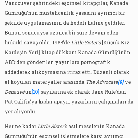
Vancouver şehrindeki eşcinsel kitapçılar, Kanada
Gümrüğü’nün müstehcenlik yasasını ayrımcı bir
şekilde uygulamasının da hedefi haline geldiler.
Bunun sonucuysa uzunca bir süre devam eden
hukuki savaş oldu. 1988’de
Little Sister’s
[Küçük Kız
Kardeşin Yeri] kitap dükkanı Kanada Gümrüğünün
ABD’den gönderilen yayınlara pornografik
addederek alıkoymasına itiraz etti. Düzenli olarak
el koyulan materyaller arasında
The Advocate
[9]
ve
Deneuve
’ün
[10]
sayılarına ek olarak Jane Rule’dan
Pat Califia’ya kadar apayrı yazarların çalışmaları da
yer alıyordu.
Her ne kadar
Little Sister’s
asıl meselenin Kanada
Gümrüğü’nün eşcinsel işletmelere karşı ayrımcı