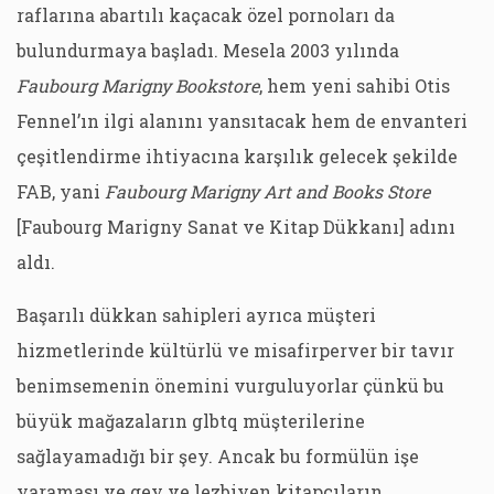
raflarına abartılı kaçacak özel pornoları da
bulundurmaya başladı. Mesela 2003 yılında
Faubourg Marigny Bookstore
, hem yeni sahibi Otis
Fennel’ın ilgi alanını yansıtacak hem de envanteri
çeşitlendirme ihtiyacına karşılık gelecek şekilde
FAB, yani
Faubourg Marigny Art and Books Store
[Faubourg Marigny Sanat ve Kitap Dükkanı] adını
aldı.
Başarılı dükkan sahipleri ayrıca müşteri
hizmetlerinde kültürlü ve misafirperver bir tavır
benimsemenin önemini vurguluyorlar çünkü bu
büyük mağazaların glbtq müşterilerine
sağlayamadığı bir şey. Ancak bu formülün işe
yaraması ve gey ve lezbiyen kitapçıların