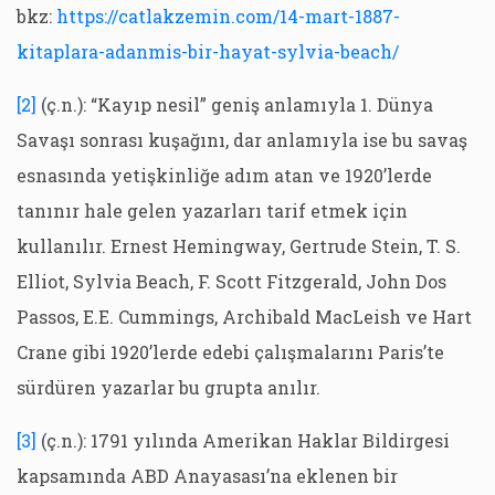
bkz:
https://catlakzemin.com/14-mart-1887-
kitaplara-adanmis-bir-hayat-sylvia-beach/
[2]
(ç.n.): “Kayıp nesil” geniş anlamıyla 1. Dünya
Savaşı sonrası kuşağını, dar anlamıyla ise bu savaş
esnasında yetişkinliğe adım atan ve 1920’lerde
tanınır hale gelen yazarları tarif etmek için
kullanılır. Ernest Hemingway, Gertrude Stein, T. S.
Elliot, Sylvia Beach, F. Scott Fitzgerald, John Dos
Passos, E.E. Cummings, Archibald MacLeish ve Hart
Crane gibi 1920’lerde edebi çalışmalarını Paris’te
sürdüren yazarlar bu grupta anılır.
[3]
(ç.n.): 1791 yılında Amerikan Haklar Bildirgesi
kapsamında ABD Anayasası’na eklenen bir