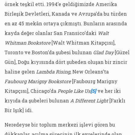
örnek teşkil etti. 1994’e geldiğimizde Amerika
Birleşik Devletleri, Kanada ve Avrupa’da bu türden
en az 45 mekân ortaya çıkmıştı. Bunların arasında
kayda değer olanlar San Fransico’daki
Walt
Whitman Bookstore
[Walt Whitman Kitapçısı],
Toronto ve Boston’da şubesi bulunan
Glad Day
[Güzel
Gün], Doğu kıyısında dört şubeden oluşan bir zincir
haline gelen
Lambda Rising
, New Orleans’ta
Faubourg Marigny Bookstore
[Faubourg Marigny
Kitapçısı], Chicago’da
People Like Us
[5]
ve her iki
kıyıda da şubeleri bulunan
A Different Light
[Farklı
Bir Işık] idi.
Neredeyse bir toplum merkezi işlevi gören bu
dükkanlar, açılma sürecinin ilk evrelerinde olan