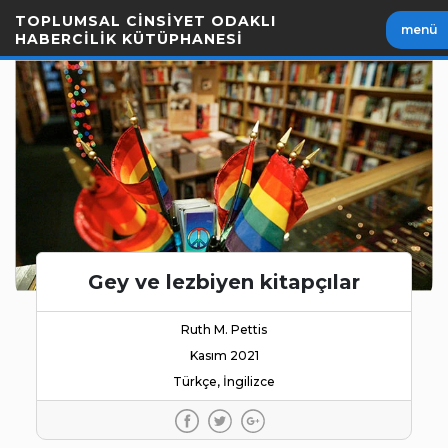
İçeriği
TOPLUMSAL CİNSİYET ODAKLI
menü
Geç
HABERCİLİK KÜTÜPHANESİ
Gey ve lezbiyen kitapçılar
Ruth M. Pettis
Kasım 2021
Türkçe, İngilizce