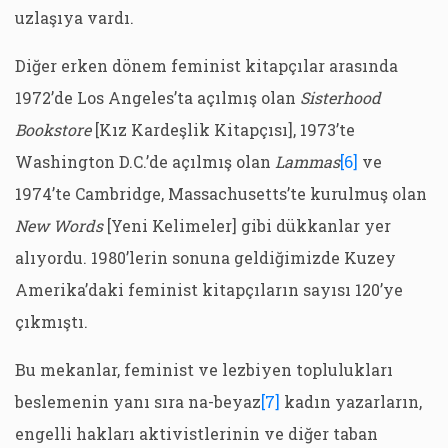
uzlaşıya vardı.
Diğer erken dönem feminist kitapçılar arasında
1972’de Los Angeles’ta açılmış olan
Sisterhood
Bookstore
[Kız Kardeşlik Kitapçısı], 1973’te
Washington D.C.’de açılmış olan
Lammas
[6]
ve
1974’te Cambridge, Massachusetts’te kurulmuş olan
New Words
[Yeni Kelimeler] gibi dükkanlar yer
alıyordu. 1980’lerin sonuna geldiğimizde Kuzey
Amerika’daki feminist kitapçıların sayısı 120’ye
çıkmıştı.
Bu mekanlar, feminist ve lezbiyen toplulukları
beslemenin yanı sıra na-beyaz
[7]
kadın yazarların,
engelli hakları aktivistlerinin ve diğer taban