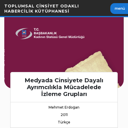
İçeriği
TOPLUMSAL CİNSİYET ODAKLI
menü
Geç
HABERCİLİK KÜTÜPHANESİ
Medyada Cinsiyete Dayalı
Ayrımcılıkla Mücadelede
İzleme Grupları
Mehmet Erdoğan
2011
Türkçe