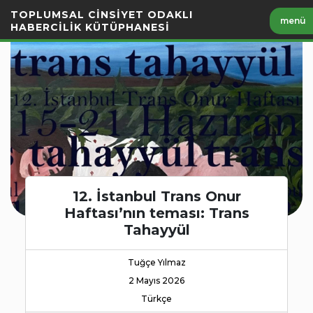
İçeriği
TOPLUMSAL CİNSİYET ODAKLI
menü
Geç
HABERCİLİK KÜTÜPHANESİ
12. İstanbul Trans Onur
Haftası’nın teması: Trans
Tahayyül
Tuğçe Yılmaz
2 Mayıs 2026
Türkçe