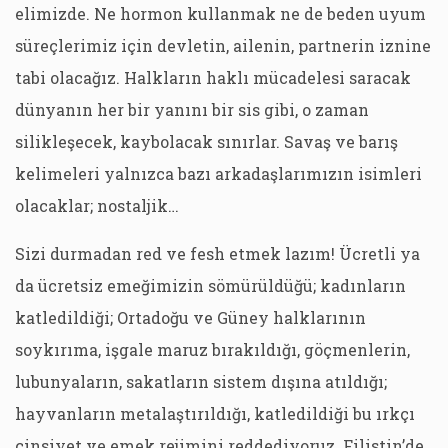
elimizde. Ne hormon kullanmak ne de beden uyum
süreçlerimiz için devletin, ailenin, partnerin iznine
tabi olacağız. Halkların haklı mücadelesi saracak
dünyanın her bir yanını bir sis gibi, o zaman
silikleşecek, kaybolacak sınırlar. Savaş ve barış
kelimeleri yalnızca bazı arkadaşlarımızın isimleri
olacaklar; nostaljik…
Sizi durmadan red ve fesh etmek lazım! Ücretli ya
da ücretsiz emeğimizin sömürüldüğü; kadınların
katledildiği; Ortadoğu ve Güney halklarının
soykırıma, işgale maruz bırakıldığı, göçmenlerin,
lubunyaların, sakatların sistem dışına atıldığı;
hayvanların metalaştırıldığı, katledildiği bu ırkçı
cinsiyet ve emek rejimini reddediyoruz. Filistin’de,