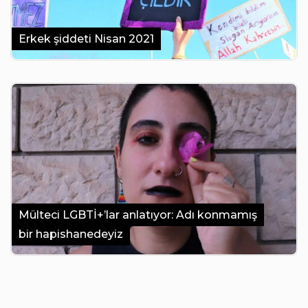
Erkek şiddeti Nisan 2021
Mülteci LGBTİ+’lar anlatıyor: Adı konmamış
bir hapishanedeyiz