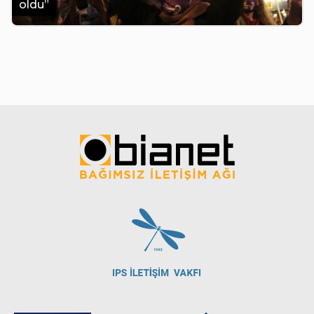
oldu”