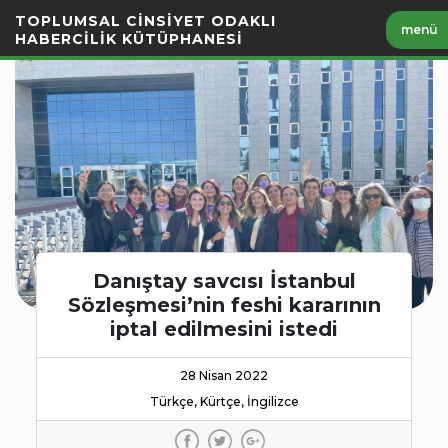
İçeriği
TOPLUMSAL CİNSİYET ODAKLI
menü
Geç
HABERCİLİK KÜTÜPHANESİ
Danıştay savcısı İstanbul
Sözleşmesi’nin feshi kararının
iptal edilmesini istedi
28 Nisan 2022
Türkçe, Kürtçe, İngilizce