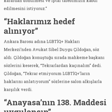
karardan dönülmesi ve iptal talebimizin kabul
edilmesini istiyoruz.”
“Haklarımız hedef
alınıyor”
Ankara Barosu adına LGBTİQ+ Hakları
Merkezi’nden Avukat Sibel Duygu Çildoğan, söz
aldı. Çildoğan konuştuğu sırada mahkeme başkanı
sözlerini keserek, “Tekrarlardan kaçınalım” dedi.
Çildoğan, “Tekrar etmiyorum LGBTİQ+’ların
haklarını anlatıyorum” sözlerine salon alkışlarla
karşılık verdi.
“Anayasa’nın 138. Maddesi
uygulansın”