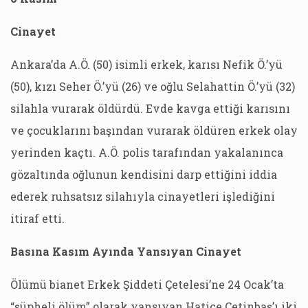
Cinayet
Ankara’da A.Ö. (50) isimli erkek, karısı Nefik Ö.’yü
(50), kızı Seher Ö.’yü (26) ve oğlu Selahattin Ö.’yü (32)
silahla vurarak öldürdü. Evde kavga ettiği karısını
ve çocuklarını başından vurarak öldüren erkek olay
yerinden kaçtı. A.Ö. polis tarafından yakalanınca
gözaltında oğlunun kendisini darp ettiğini iddia
ederek ruhsatsız silahıyla cinayetleri işlediğini
itiraf etti.
Basına Kasım Ayında Yansıyan Cinayet
Ölümü bianet Erkek Şiddeti Çetelesi’ne 24 Ocak’ta
“şüpheli ölüm” olarak yansıyan Hatice Çetinbaş’ı iki