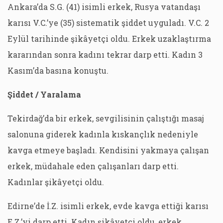
Ankara’da S.G. (41) isimli erkek, Rusya vatandaşı
karısı V.C.’ye (35) sistematik şiddet uyguladı. V.C. 2
Eylül tarihinde şikâyetçi oldu. Erkek uzaklaştırma
kararından sonra kadını tekrar darp etti. Kadın 3
Kasım’da basına konuştu.
Şiddet / Yaralama
Tekirdağ’da bir erkek, sevgilisinin çalıştığı masaj
salonuna giderek kadınla kıskançlık nedeniyle
kavga etmeye başladı. Kendisini yakmaya çalışan
erkek, müdahale eden çalışanları darp etti.
Kadınlar şikâyetçi oldu.
Edirne’de İ.Z. isimli erkek, evde kavga ettiği karısı
E.Z.’yi darp etti. Kadın şikâyetçi oldu, erkek