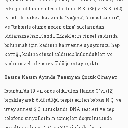
erkeğin öldürdüğü tespit edildi. R.K. (35) ve Z.K. (42)
isimli iki erkek hakkında “yağma”, “cinsel saldırı”,
ve “taksirle ölüme neden olma” suçlarından
iddianame hazırlandı. Erkeklerin cinsel saldırıda
bulunmak için kadının kahvesine uyuşturucu hap
kattığı, kadına cinsel saldırıda bulundukları ve
kadının zehirlenerek öldüğü ortaya çıktı.
Basına Kasım Ayında Yansıyan Çocuk Cinayeti
İstanbul’da 19 yıl önce öldürülen Hande Ç.’yi (12)
bıçaklayarak öldürdüğü tespit edilen babası N.Ç. ve
üvey annesi Ş.Ç. tutuklandı. DNA testleri ve cep
telefonu sinyallerinin sonuçları doğrultusunda
gözaltına alınan N.Ç. ve Ş.Ç.’nin birbirlerini