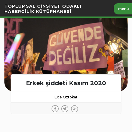
İçeriği
TOPLUMSAL CİNSİYET ODAKLI
menü
Geç
HABERCİLİK KÜTÜPHANESİ
Erkek şiddeti Kasım 2020
Ege Öztokat