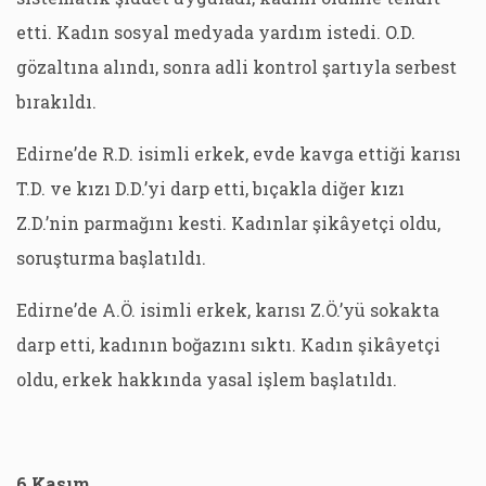
etti. Kadın sosyal medyada yardım istedi. O.D.
gözaltına alındı, sonra adli kontrol şartıyla serbest
bırakıldı.
Edirne’de R.D. isimli erkek, evde kavga ettiği karısı
T.D. ve kızı D.D.’yi darp etti, bıçakla diğer kızı
Z.D.’nin parmağını kesti. Kadınlar şikâyetçi oldu,
soruşturma başlatıldı.
Edirne’de A.Ö. isimli erkek, karısı Z.Ö.’yü sokakta
darp etti, kadının boğazını sıktı. Kadın şikâyetçi
oldu, erkek hakkında yasal işlem başlatıldı.
6 Kasım