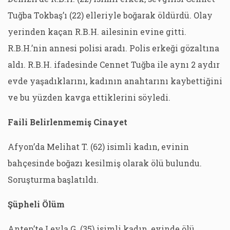
Tuğba Tokbaş’ı (22) elleriyle boğarak öldürdü. Olay
yerinden kaçan R.B.H. ailesinin evine gitti.
R.B.H.’nin annesi polisi aradı. Polis erkeği gözaltına
aldı. R.B.H. ifadesinde Cennet Tuğba ile aynı 2 aydır
evde yaşadıklarını, kadının anahtarını kaybettiğini
ve bu yüzden kavga ettiklerini söyledi.
Faili Belirlenmemiş Cinayet
Afyon’da Melihat T. (62) isimli kadın, evinin
bahçesinde boğazı kesilmiş olarak ölü bulundu.
Soruşturma başlatıldı.
Şüpheli Ölüm
Antep’te Leyla G. (35) isimli kadın, evinde ölü