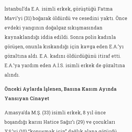
İstanbul’da E.A. isimli erkek, görüştüğü Fatma
Mavi’yi (31) boğarak öldürdü ve cesedini yaktı. Önce
evdeki yangının doğalgaz sıkışmasından
kaynaklandığı iddia edildi. Sonra polis kadınla
görüşen, onunla kıskandığı için kavga eden E.A.’yı
gözaltına aldı. E.A. kadını öldürdüğünü itiraf etti.
E.A.’ya yardım eden A.İ.S. isimli erkek de gözaltına
alındı.
Önceki Aylarda İşlenen, Basına Kasım Ayında
Yansıyan Cinayet
Amasya’da M.Ş. (33) isimli erkek, 8 yıl önce
boşandığı karısı Hatice Sağır’ı (29) ve çocukları
Y.Ş.’yi (10) “konuşmak için” dağlık alana götürdü,