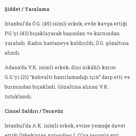
Şiddet / Yaralama
İstanbul’da Ö.G. (45) isimli erkek, evde kavga ettiği
P.G.’yi (43) bıçaklayarak başından ve karnından
yaraladı. Kadın hastaneye kaldırıldı, Ö.G. gözaltına
alındı.
Adana’da V.K. isimli erkek, dini nikâhlı karısı
G.G.’yi (21) “kahvaltı hazırlamadığı için” darp etti ve
burnundan bıçakladı. Gözaltına alınan V.K.
tutuklandı.
Cinsel Saldırı / Tecavüz
İstanbul’da A.K. isimli erkek, evine yemeğe davet
ettiği Özbekistan vatandaşı L.O.’ya tecavüz etti.