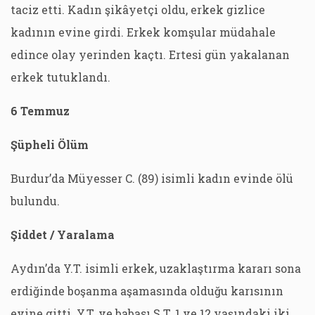
taciz etti. Kadın şikâyetçi oldu, erkek gizlice
kadının evine girdi. Erkek komşular müdahale
edince olay yerinden kaçtı. Ertesi gün yakalanan
erkek tutuklandı.
6 Temmuz
Şüpheli Ölüm
Burdur’da Müyesser C. (89) isimli kadın evinde ölü
bulundu.
Şiddet / Yaralama
Aydın’da Y.T. isimli erkek, uzaklaştırma kararı sona
erdiğinde boşanma aşamasında olduğu karısının
evine gitti. Y.T. ve babası S.T. 1 ve 12 yaşındaki iki