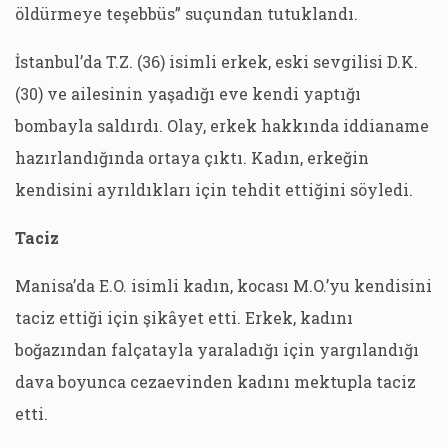
öldürmeye teşebbüs” suçundan tutuklandı.
İstanbul’da T.Z. (36) isimli erkek, eski sevgilisi D.K.
(30) ve ailesinin yaşadığı eve kendi yaptığı
bombayla saldırdı. Olay, erkek hakkında iddianame
hazırlandığında ortaya çıktı. Kadın, erkeğin
kendisini ayrıldıkları için tehdit ettiğini söyledi.
Taciz
Manisa’da E.O. isimli kadın, kocası M.O.’yu kendisini
taciz ettiği için şikâyet etti. Erkek, kadını
boğazından falçatayla yaraladığı için yargılandığı
dava boyunca cezaevinden kadını mektupla taciz
etti.