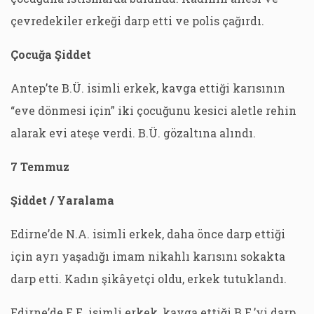
çevredekiler erkeği darp etti ve polis çağırdı.
Çocuğa Şiddet
Antep’te B.Ü. isimli erkek, kavga ettiği karısının
“eve dönmesi için” iki çocuğunu kesici aletle rehin
alarak evi ateşe verdi. B.Ü. gözaltına alındı.
7 Temmuz
Şiddet / Yaralama
Edirne’de N.A. isimli erkek, daha önce darp ettiği
için ayrı yaşadığı imam nikahlı karısını sokakta
darp etti. Kadın şikâyetçi oldu, erkek tutuklandı.
Edirne’de E.E. isimli erkek, kavga ettiği B.E.’yi darp