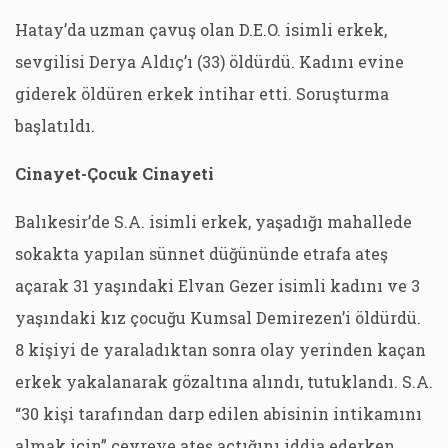
Hatay’da uzman çavuş olan D.E.O. isimli erkek,
sevgilisi Derya Aldıç’ı (33) öldürdü. Kadını evine
giderek öldüren erkek intihar etti. Soruşturma
başlatıldı.
Cinayet-Çocuk Cinayeti
Balıkesir’de S.A. isimli erkek, yaşadığı mahallede
sokakta yapılan sünnet düğününde etrafa ateş
açarak 31 yaşındaki Elvan Gezer isimli kadını ve 3
yaşındaki kız çocuğu Kumsal Demirezen’i öldürdü.
8 kişiyi de yaraladıktan sonra olay yerinden kaçan
erkek yakalanarak gözaltına alındı, tutuklandı. S.A.
“30 kişi tarafından darp edilen abisinin intikamını
almak için” çevreye ateş açtığını iddia ederken