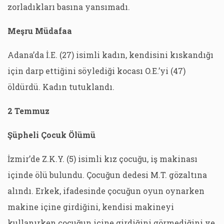
zorladıkları basına yansımadı.
Meşru Müdafaa
Adana’da İ.E. (27) isimli kadın, kendisini kıskandığı
için darp ettiğini söylediği kocası O.E.’yi (47)
öldürdü. Kadın tutuklandı.
2 Temmuz
Şüpheli Çocuk Ölümü
İzmir’de Z.K.Y. (5) isimli kız çocuğu, iş makinası
içinde ölü bulundu. Çocuğun dedesi M.T. gözaltına
alındı. Erkek, ifadesinde çocuğun oyun oynarken
makine içine girdiğini, kendisi makineyi
kullanırken çocuğun içine girdiğini görmediğini ve