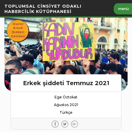
İçeriği
TOPLUMSAL CİNSİYET ODAKLI
menü
Geç
HABERCİLİK KÜTÜPHANESİ
Erkek şiddeti Temmuz 2021
Ege Öztokat
Ağustos 2021
Türkçe