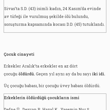
Sivas’ta S.D. (43) isimli kadın, 24 Kasım’da evinde
av tüfeği ile vurulmuş şekilde ölü bulundu,
soruşturma kapsamında kocası D.D. (45) tutuklandı.
Çocuk cinayeti
Erkekler Aralık’ta erkekler en az dört
çocuğu
öldürdü.
Geçen yıl aynı ay da bu sayı
iki idi.
Üç çocuğu babası, bir çocuğu üvey babası öldürdü.
Erkeklerin öldürdüğü çocukların ismi
Defne Ü., Devran P., Hazal K., Yasemin Nur Ş.,