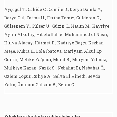
Ayşegül T., Cahide C., Cemile D., Derya Damla Y.,
Derya Gül, Fatma H., Feriha Temiz, Gülderen Ç.,
Gülsenem Y., Gülser U., Güzin Ç., Hatun M., Hayriye
Aylin Alkutay, Hibetullah el Muhammed el Nasır,
Hülya Alacay, Hürmet D., Kadriye Başçı, Kezban
Meşe, Kübra E., Lola Ibatova, Mariyam Aloui Ep
Guitni, Melike Yağmur, Meral B., Meryem Yılmaz,
Mülkiye Kazan, Nazik S., Nebahat Er, Nebahat Ö.,
Özlem Çopur, Ruliye A., Selva El Hinedi, Sevda
Yalın, Ümmün Gülsüm B., Zehra Ç.
Erkeklerin kadınları öldürdüğü iller