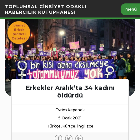
İçeriği
TOPLUMSAL CİNSİYET ODAKLI
menü
Geç
HABERCİLİK KÜTÜPHANESİ
Erkekler Aralık’ta 34 kadını
öldürdü
Evrim Kepenek
5 Ocak 2021
Türkçe, Kürtçe, İngilizce