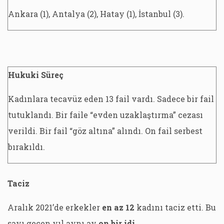
Ankara (1), Antalya (2), Hatay (1), İstanbul (3).
Hukuki Süreç
Kadınlara tecavüz eden 13 fail vardı. Sadece bir fail
tutuklandı. Bir faile “evden uzaklaştırma” cezası
verildi. Bir fail “göz altına” alındı. On fail serbest
bırakıldı.
Taciz
Aralık 2021’de erkekler
en az 12
kadını taciz etti. Bu
sayı geçen yıl aynı ay
on bir idi.