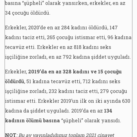
basına “şüpheli” olarak yansırken, erkekler, en az
34 çocuğu öldürdü.
Erkekler, 2020’de en az 284 kadını öldürdü, 147
kadını taciz etti, 265 çocuğu istismar etti, 96 kadına
tecavüz etti. Erkekler en az 818 kadını seks
işçiliğine zorladı, en az 792 kadına şiddet uyguladı.
Erkekler,
2019’da en az 328 kadını ve 15 çocuğu
öldürdü
, 51 kadına tecavüz etti, 712 kadını seks
işçiliğine zorladı, 232 kadını taciz etti, 279 çocuğu
istismar etti. Erkekler 2019’un ilk on iki ayında 630
kadına da şiddet uyguladı. 2019’da en az
134
kadının ölümü basına
“şüpheli” olarak yansıdı.
NOT
: Bu ay yayınladığımız toplam 2021 cinayet