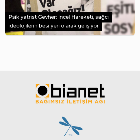
Psikiyatrist Gevher: Incel Hareketi, sağcı
ideolojilerin besi yeri olarak gelişiyor