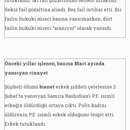
tutuklandı. İki fail gözaltından serbest bırakıldı.
Sekiz fail gözaltına alındı. Beş fail intihar etti. Bir
failin hukuki süreci basına yansımazken, dört
failin hukuki süreci “aranıyor” olarak yansıdı.
Önceki yıllar işlenen, basına Mart ayında
yansıyan cinayet
Şüpheli ölümü
bianet
erkek şiddeti çetelesine 2
Şubat’ta yansıyan Samira Rashidian’ı P.E. isimli
erkeğin öldürdüğü ortaya çıktı. Polis kadını
öldürenin P.E. isimli erkek olduğunu tespit etti.
Erkek tutuklandı.