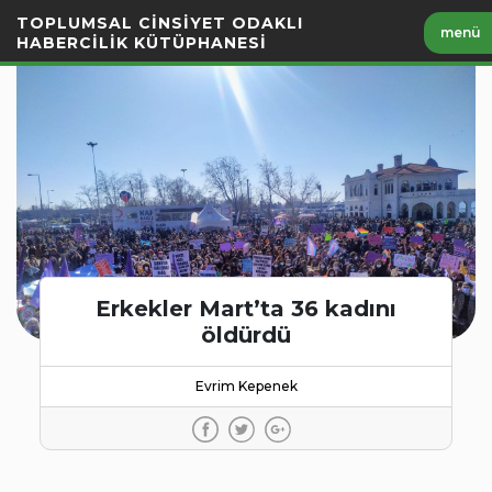
İçeriği
TOPLUMSAL CİNSİYET ODAKLI
menü
Geç
HABERCİLİK KÜTÜPHANESİ
Erkekler Mart’ta 36 kadını
öldürdü
Evrim Kepenek