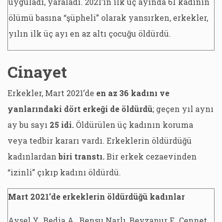
uyguladı, yaraladı. 2021’in ilk üç ayında 61 kadının
ölümü basına “şüpheli” olarak yansırken, erkekler,
yılın ilk üç ayı en az altı çocuğu öldürdü.
Cinayet
Erkekler, Mart 2021’de
en az 36 kadını ve
yanlarındaki dört erkeği de öldürdü
; geçen yıl aynı
ay bu sayı
25 idi.
Öldürülen üç kadının koruma
veya tedbir kararı vardı. Erkeklerin öldürdüğü
kadınlardan
biri transtı.
Bir erkek cezaevinden
“izinli” çıkıp kadını öldürdü.
Mart 2021’de erkeklerin öldürdüğü kadınlar
Aysel Y., Bedia A., Bensu Narlı, Beyzanur F., Cennet