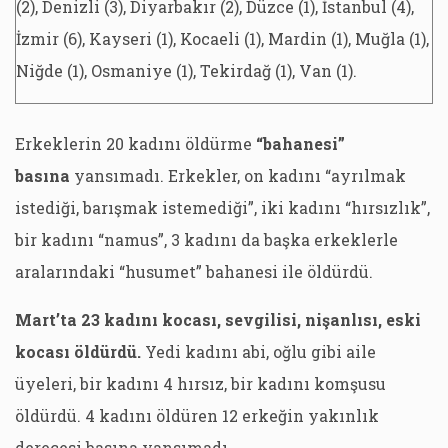
(2), Denizli (3), Diyarbakır (2), Düzce (1), İstanbul (4),
İzmir (6), Kayseri (1), Kocaeli (1), Mardin (1), Muğla (1),
Niğde (1), Osmaniye (1), Tekirdağ (1), Van (1).
Erkeklerin 20 kadını öldürme
“bahanesi”
basına
yansımadı. Erkekler, on kadını “ayrılmak
istediği, barışmak istemediği”, iki kadını “hırsızlık”,
bir kadını “namus”, 3 kadını da başka erkeklerle
aralarındaki “husumet” bahanesi ile öldürdü.
Mart’ta 23 kadını kocası, sevgilisi, nişanlısı, eski
kocası öldürdü.
Yedi kadını abi, oğlu gibi aile
üyeleri, bir kadını 4 hırsız, bir kadını komşusu
öldürdü. 4 kadını öldüren 12 erkeğin yakınlık
derecesi basına yansımadı.