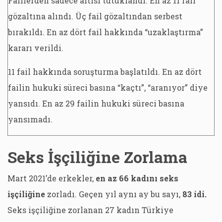
Faillerden sadece altısı tutuklandı. En az 11 fail
gözaltına alındı. Üç fail gözaltından serbest
bırakıldı. En az dört fail hakkında “uzaklaştırma”
kararı verildi.
11 fail hakkında soruşturma başlatıldı. En az dört
failin hukuki süreci basına “kaçtı”, “aranıyor” diye
yansıdı. En az 29 failin hukuki süreci basına
yansımadı.
Seks İşçiliğine Zorlama
Mart 2021’de erkekler,
en az 66 kadını seks
işçiliğine
zorladı. Geçen yıl aynı ay bu sayı,
83 idi.
Seks işçiliğine zorlanan 27 kadın Türkiye