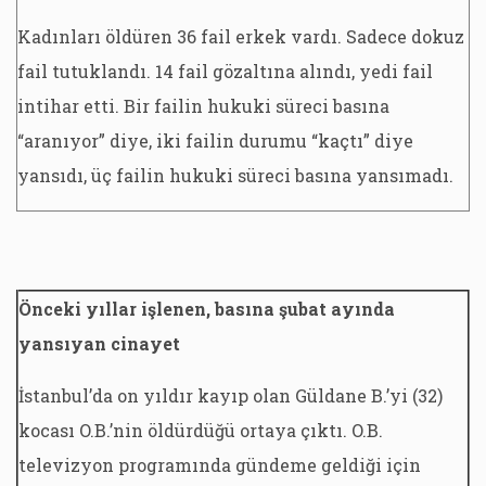
Kadınları öldüren 36 fail erkek vardı. Sadece dokuz
fail tutuklandı. 14 fail gözaltına alındı, yedi fail
intihar etti. Bir failin hukuki süreci basına
“aranıyor” diye, iki failin durumu “kaçtı” diye
yansıdı, üç failin hukuki süreci basına yansımadı.
Önceki yıllar işlenen, basına şubat ayında
yansıyan cinayet
İstanbul’da on yıldır kayıp olan Güldane B.’yi (32)
kocası O.B.’nin öldürdüğü ortaya çıktı. O.B.
televizyon programında gündeme geldiği için