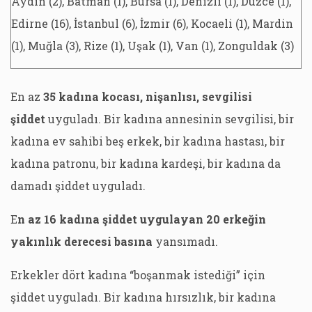
Aydın (2), Batman (1), Bursa (1), Denizli (1), Düzce (1),
Edirne (16), İstanbul (6), İzmir (6), Kocaeli (1), Mardin
(1), Muğla (3), Rize (1), Uşak (1), Van (1), Zonguldak (3)
En az
35 kadına kocası, nişanlısı, sevgilisi
şiddet
uyguladı. Bir kadına annesinin sevgilisi, bir
kadına ev sahibi beş erkek, bir kadına hastası, bir
kadına patronu, bir kadına kardeşi, bir kadına da
damadı şiddet uyguladı.
E
n az 16 kadına şiddet uygulayan 20 erkeğin
yakınlık derecesi basına
yansımadı.
Erkekler dört kadına “boşanmak istediği” için
şiddet uyguladı. Bir kadına hırsızlık, bir kadına