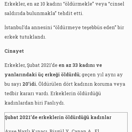
Erkekler, en az 10 kadını “öldürmekle” veya “cinsel
saldırıda bulunmakla” tehdit etti.
İstanbul’da annesini “öldürmeye teşebbüs eden” bir
erkek tutuklandı.
Cinayet
Erkekler, Şubat 2021’de
en az 33 kadını ve
yanlarındaki üç erkeği öldürdü
; geçen yıl aynı ay
bu sayı
20’idi.
Öldürülen dört kadının koruma veya
tedbir kararı vardı. Erkeklerin öldürdüğü
kadınlardan biri Faslıydı.
Şubat 2021’de erkeklerin öldürdüğü kadınlar
Ayşe Nazlı Kınacı, Birgül Y., Canan A., El