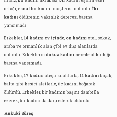
hırsız,
bir
kadını akrabası,
bir
kadını eşinin eski
ortağı,
esnaf bir
kadını müşterisi öldürdü
. İki
kadını
öldürenin yakınlık derecesi basına
yansımadı.
Erkekler,
14 kadını ev içinde
,
on kadını
otel, sokak,
araba ve ormanlık alan gibi ev dışı alanlarda
öldürdü. Erkeklerin
dokuz kadını nerede
öldürdüğü
basına yansımadı.
Erkekler,
17 kadını
ateşli silahlarla
,
11 kadını
bıçak,
balta gibi kesici aletlerle, üç kadını boğarak
öldürdü. Erkekler, bir kadının başını dambılla
ezerek, bir kadını da darp ederek öldürdü.
Hukuki Süreç