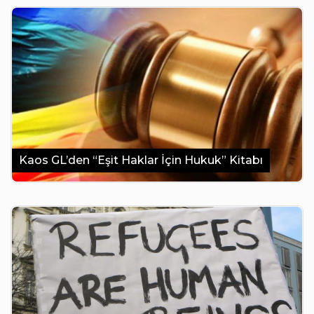
Kaos GL’den “Eşit Haklar İçin Hukuk” Kitabı