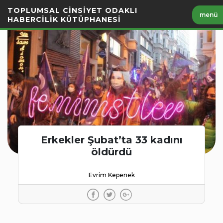
İçeriği
TOPLUMSAL CİNSİYET ODAKLI
menü
Geç
HABERCİLİK KÜTÜPHANESİ
Erkekler Şubat’ta 33 kadını
öldürdü
Evrim Kepenek