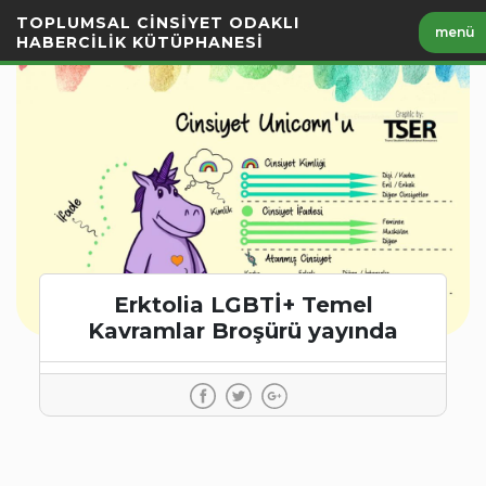
İçeriği
TOPLUMSAL CİNSİYET ODAKLI
menü
Geç
HABERCİLİK KÜTÜPHANESİ
Erktolia LGBTİ+ Temel
Kavramlar Broşürü yayında