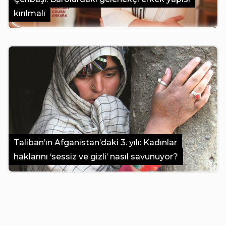
kırılmalı
Taliban’ın Afganistan’daki 3. yılı: Kadınlar
haklarını ‘sessiz ve gizli’ nasıl savunuyor?