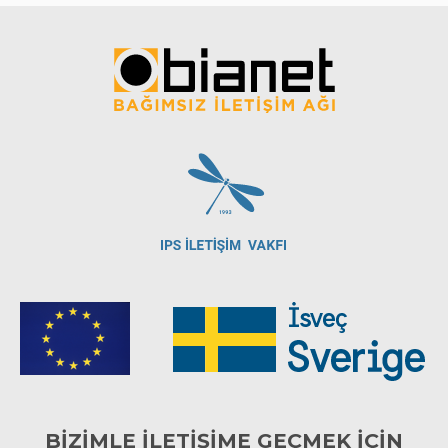
BİZİMLE İLETİŞİME GEÇMEK İÇİN