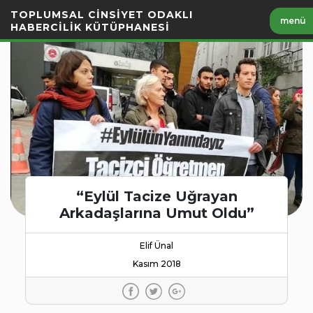
İçeriği
TOPLUMSAL CİNSİYET ODAKLI
menü
Geç
HABERCİLİK KÜTÜPHANESİ
“Eylül Tacize Uğrayan
Arkadaşlarına Umut Oldu”
Elif Ünal
Kasım 2018