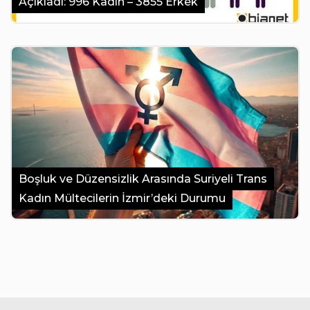
Açıkladı: 996 Kadın – 3855 Erkek
Boşluk ve Düzensizlik Arasında Suriyeli Trans
Kadın Mültecilerin İzmir’deki Durumu