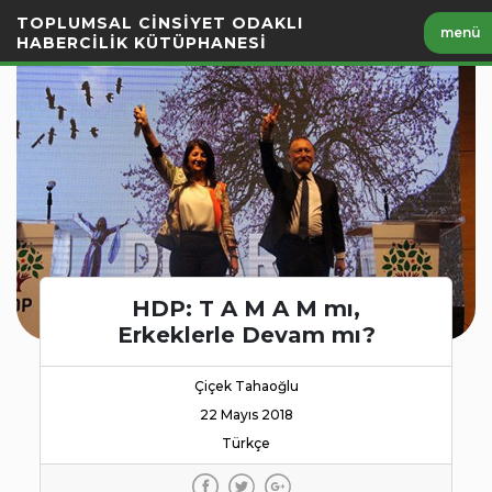
İçeriği
TOPLUMSAL CİNSİYET ODAKLI
menü
Geç
HABERCİLİK KÜTÜPHANESİ
HDP: T A M A M mı,
Erkeklerle Devam mı?
Çiçek Tahaoğlu
22 Mayıs 2018
Türkçe