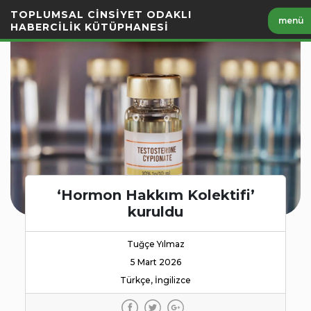
İçeriği
TOPLUMSAL CİNSİYET ODAKLI
menü
Geç
HABERCİLİK KÜTÜPHANESİ
‘Hormon Hakkım Kolektifi’
kuruldu
Tuğçe Yılmaz
5 Mart 2026
Türkçe, İngilizce