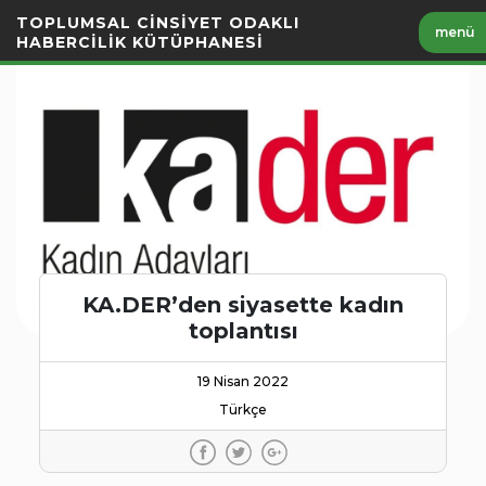
İçeriği
TOPLUMSAL CİNSİYET ODAKLI
menü
Geç
HABERCİLİK KÜTÜPHANESİ
KA.DER’den siyasette kadın
toplantısı
19 Nisan 2022
Türkçe