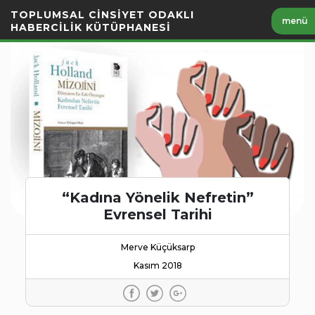
İçeriği
TOPLUMSAL CİNSİYET ODAKLI
menü
Geç
HABERCİLİK KÜTÜPHANESİ
“Kadına Yönelik Nefretin”
Evrensel Tarihi
Merve Küçüksarp
Kasım 2018