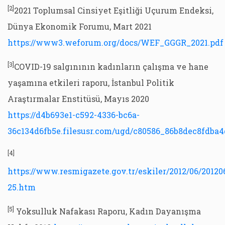
[2]
2021 Toplumsal Cinsiyet Eşitliği Uçurum Endeksi,
Dünya Ekonomik Forumu, Mart 2021
https://www3.weforum.org/docs/WEF_GGGR_2021.pdf
[3]
COVID-19 salgınının kadınların çalışma ve hane
yaşamına etkileri raporu, İstanbul Politik
Araştırmalar Enstitüsü, Mayıs 2020
https://d4b693e1-c592-4336-bc6a-
36c134d6fb5e.filesusr.com/ugd/c80586_86b8dec8fdba4
[4]
https://www.resmigazete.gov.tr/eskiler/2012/06/20120
25.htm
[5]
Yoksulluk Nafakası Raporu, Kadın Dayanışma