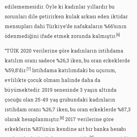
edilememesidir. Öyle ki kadınlar yıllardır bu
sorunları dile getirirken kulak arkası eden iktidar
mensupları dahi Türkiye’de nafakaların %66’sının
[6]
ödenmediğini ifade etmek zorunda kalmıştır.
“TÜİK 2020 verilerine göre kadınların istihdama
katılım oranı sadece %26,3 iken, bu oran erkeklerde
[7]
%59,8’dir.
İstihdama katılımdaki bu uçurum,
evlilikte çocuk olması halinde daha da
büyümektedir. 2019 senesinde 3 yaşın altında
çocuğu olan 25-49 yaş grubundaki kadınların
istihdam oranı %26,7 iken, bu oran erkeklerde %87,3
[8]
olarak hesaplanmıştır.
2017 verilerine göre
erkeklerin %83’ünün kendine ait bir banka hesabı