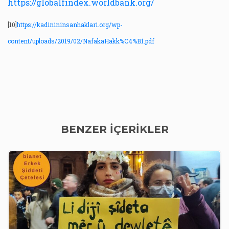
https://globalfindex.worldbank.org/
[10]
https://kadinininsanhaklari.org/wp-
content/uploads/2019/02/NafakaHakk%C4%B1.pdf
BENZER İÇERİKLER