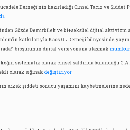
ücadele Derneği’nin hazırladığı Cinsel Taciz ve Şiddet P
dı.
inden Gözde Demirbilek ve bi+seksüel dijital aktivizm 
dem’in katkılarıyla Kaos GL Derneği bünyesinde yayı
urada!” broşürünün dijital versiyonuna ulaşmak
mümkün
rkeğin sistematik olarak cinsel saldırıda bulunduğu G.A.
ekli olarak sığınak
değiştiriyor.
arın erkek şiddeti sonucu yaşamını kaybetmelerine ned