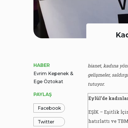
Kad
HABER
bianet, kadına yön
Evrim Kepenek &
gelişmeler, saldırg
Ege Öztokat
tutuyor.
PAYLAŞ
Eylül’de kadınl
Facebook
EŞİK – Eşitlik İ
hatırlattı ve TB
Twitter