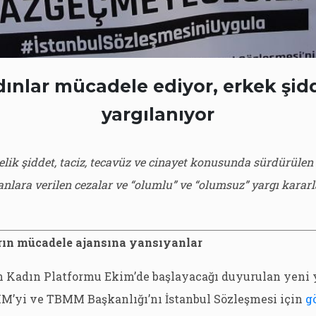
ınlar mücadele ediyor, erkek şid
yargılanıyor
elik şiddet, taciz, tecavüz ve cinayet konusunda sürdürüle
anlara verilen cezalar ve “olumlu” ve “olumsuz” yargı kararl
arın mücadele ajansına yansıyanlar
çin Kadın Platformu Ekim’de başlayacağı duyurulan yeni 
MM’yi ve TBMM Başkanlığı’nı İstanbul Sözleşmesi için
g