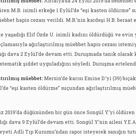
ştırılmış müebbet:
Antalya’da 24 Eylül 2019’da bedensel e
ldüren M.B. isimli erkeğe 1 Eylül’de “eşi kasten öldürme”
ebbet hapis cezası verildi. M.B.’nin kardeşi H.B. beraat e
kte yaşadığı Elif Özde U. isimli kadını öldürdüğü ve evin
çlamasıyla ağırlaştırılmış müebbet hapis cezası istemi
dığı dava 2 Eylül’de devam etti. Duruşmada tanık olarak
stematik şiddet uyguladığını söyledi. Duruşma ertelend
ştırılmış müebbet:
Mersin’de karısı Emine D.’yi (39) bıça
lül’de “eşi kasten öldürme” suçundan ağırlaştırılmış müeb
 2019’da düğününden bir gün önce Songül Y.’yi öldüren Y
ğı dava 9 Eylül’de devam etti. Songül Y.’nin ailesi Y.E.A
yeti Adli Tıp Kurumu’ndan rapor isteyerek sanığın tut