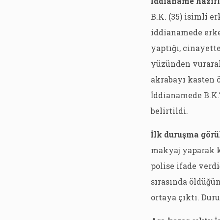
İddianame hazırl
B.K. (35) isimli 
iddianamede erkeğ
yaptığı, cinayet
yüzünden vurarak
akrabayı kasten ö
İddianamede B.K.’
belirtildi.
İlk duruşma görü
makyaj yaparak ka
polise ifade verd
sırasında öldüğün
ortaya çıktı. Dur