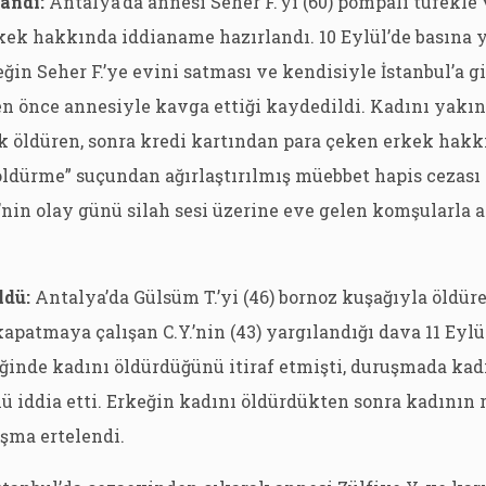
andı:
Antalya’da annesi Seher F.’yi (60) pompalı tüfekle
erkek hakkında iddianame hazırlandı. 10 Eylül’de basına
in Seher F.’ye evini satması ve kendisiyle İstanbul’a gi
ten önce annesiyle kavga ettiği kaydedildi. Kadını yak
 öldüren, sonra kredi kartından para çeken erkek hakk
ldürme” suçundan ağırlaştırılmış müebbet hapis cezası t
nin olay günü silah sesi üzerine eve gelen komşularla a
ldü:
Antalya’da Gülsüm T.’yi (46) bornoz kuşağıyla öldüre
patmaya çalışan C.Y.’nin (43) yargılandığı dava 11 Eylül’
iğinde kadını öldürdüğünü itiraf etmişti, duruşmada kadı
ü iddia etti. Erkeğin kadını öldürdükten sonra kadının 
uşma ertelendi.