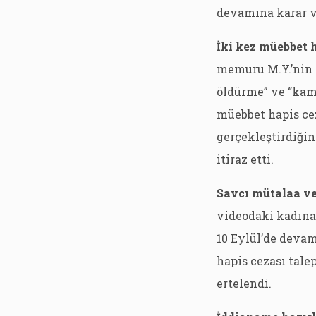
devamına karar v
İki kez müebbet 
memuru M.Y.’nin 
öldürme” ve “kamu
müebbet hapis cez
gerçekleştirdiği
itiraz etti.
Savcı mütalaa ve
videodaki kadına 
10 Eylül’de devam
hapis cezası tale
ertelendi.