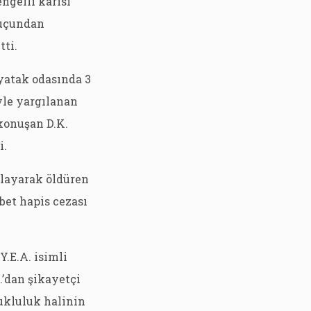
ngelli karısı
 suçundan
tti.
 yatak odasında 3
yle yargılanan
 konuşan D.K.
i.
klayarak öldüren
bet hapis cezası
.E.A. isimli
.’dan şikayetçi
ukluluk halinin