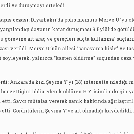
erdi ve duruşmayı erteledi.
hapis cezası:
Diyarbakır’da polis memuru Merve Ü.’yü öl
yargılandığı davanın karar duruşması 9 Eylül’de görüld
 görevine ait araç ve gereçleri suçta kullanma” suçlar
ası verildi. Merve Ü.’nün ailesi “canavarca hisle” ve ta
ni söyleyerek, yalnızca “kasten öldürme” suçundan ceza
rdi:
Ankara’da kızı Şeyma Y.’yi (18) internette izlediği
benzettiğini iddia ederek öldüren H.Y. isimli erkeğin y
 etti. Savcı mütalaa vererek sanık hakkında ağırlaştır
p etti. Görüntülerin Şeyma Y.’ye ait olmadığı kaydedildi