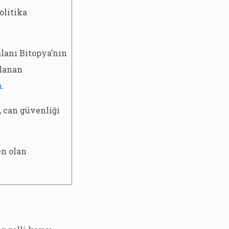
olitika
alanı Bitopya’nın
nlanan
.
, can güvenliği
en olan