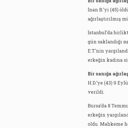
Bir sanığa ağırla
İnan B.’yi (45) ö
ağırlaştırılmış mü
İstanbul’da birli
gün saklandığı su
E.T.’nin yargılan
erkeğin kadına si
Bir sanığa ağırla
H.D.’ye (43) 9 Ey
verildi.
Bursa’da 8 Temmuz
erkeğin yargılandı
oldu. Mahkeme he