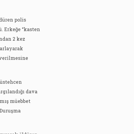
düren polis
ü. Erkeğe “kasten
ından 2 kez
sarlayarak
 verilmesine
 müstehcen
argılandığı dava
ılmış müebbet
. Duruşma