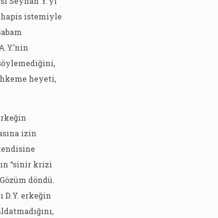
sı Seyhan Y.’yi
 hapis istemiyle
“Babam
A.Y.’nin
 söylemediğini,
ahkeme heyeti,
erkeğin
asına izin
kendisine
n “sinir krizi
. “Gözüm döndü.
 D.Y. erkeğin
aldatmadığını,