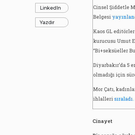
Cinsel Şiddetle M
LinkedIn
Belgesi
yayınlan
Yazdır
Kaos GL editörler
kurucusu Umut Er
“Bi+seksüeller B
Diyarbakır’da 5 e
olmadığı için sür
Mor Çatı, kadınl
ihlalleri
sıraladı.
Cinayet