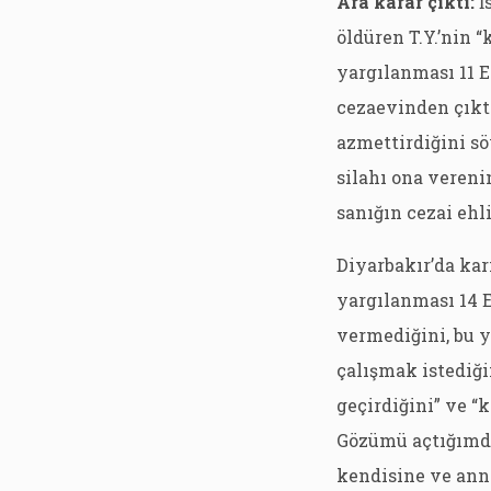
Ara karar çıktı:
İ
öldüren T.Y.’nin 
yargılanması 11 E
cezaevinden çıktı
azmettirdiğini sö
silahı ona vereni
sanığın cezai ehl
Diyarbakır’da kar
yargılanması 14 E
vermediğini, bu y
çalışmak istediğin
geçirdiğini” ve “
Gözümü açtığımda 
kendisine ve anne