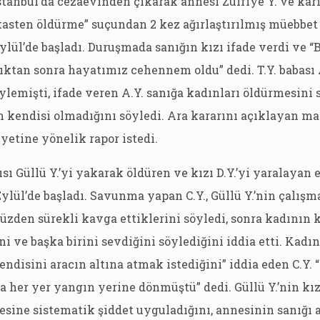
stanbul’da cezaevinden çıkarak annesi Zülfiye Y. ve karı
“kasten öldürme” suçundan 2 kez ağırlaştırılmış müebbet
ylül’de başladı. Duruşmada sanığın kızı ifade verdi ve 
ktan sonra hayatımız cehennem oldu” dedi. T.Y. babası 
ylemişti, ifade veren A.Y. sanığa kadınları öldürmesini
n kendisi olmadığını söyledi. Ara kararını açıklayan m
iyetine yönelik rapor istedi.
ısı Güllü Y.’yi yakarak öldüren ve kızı D.Y.’yi yaralayan 
ylül’de başladı. Savunma yapan C.Y., Güllü Y.’nin çalışm
üzden sürekli kavga ettiklerini söyledi, sonra kadının 
i ve başka birini sevdiğini söylediğini iddia etti. Kadını
kendisini aracın altına atmak istediğini” iddia eden C.Y
her yer yangın yerine dönmüştü” dedi. Güllü Y.’nin kızı
sine sistematik şiddet uyguladığını, annesinin sanığı 