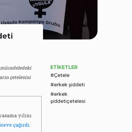
deti
n mücadeledeki
ETIKETLER
Çetele
arın çetelesini
erkek şiddeti
erkek
şiddetiçetelesi
yasama yılını
öreve çağırdı.