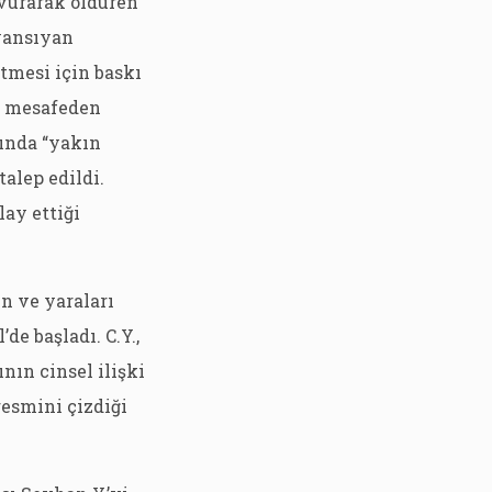
 vurarak öldüren
 yansıyan
tmesi için baskı
ın mesafeden
ında “yakın
alep edildi.
lay ettiği
n ve yaraları
de başladı. C.Y.,
nın cinsel ilişki
resmini çizdiği