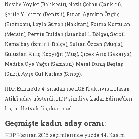
Nesibe Yöyler (Balıkesir), Nazlı Çoban (Çankırı),
Şerife Yıldırım (Denizli), Pınar Aytekin Özgüç
(Erzincan), Leyla Güven (Hakkari), Fatma Kurtulan
(Mersin), Pervin Buldan (İstanbul 1. Bölge), Serpil
Kemalbay (İzmir 1. Bölge), Sultan Özcan (Muğla),
Gülüstan Kılıç Koçyiğit (Muş), Çiçek Arıç (Sakarya),
Mediha Oya Yağcı (Samsun), Meral Danış Beştaş
(Siirt), Ayşe Gül Kafkas (Sinop).
HDP, Edirne’de 4. sıradan ise LGBTİ aktivisti Hasan
Atik’i aday gösterdi. HDP şimdiye kadar Edirne’den
hiç milletvekili çıkartmadı.
Geçmişte kadın aday oranı:
HDP Haziran 2015 seçimlerinde yüzde 44, Kasım