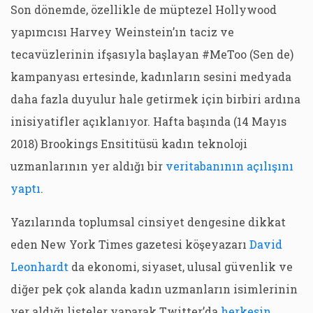
Son dönemde, özellikle de müptezel Hollywood
yapımcısı Harvey Weinstein’ın taciz ve
tecavüzlerinin ifşasıyla başlayan #MeToo (Sen de)
kampanyası ertesinde, kadınların sesini medyada
daha fazla duyulur hale getirmek için birbiri ardına
inisiyatifler açıklanıyor. Hafta başında (14 Mayıs
2018) Brookings Ensititüsü kadın teknoloji
uzmanlarının yer aldığı bir
veritabanının açılışını
yaptı
.
Yazılarında toplumsal cinsiyet dengesine dikkat
eden New York Times gazetesi köşeyazarı
David
Leonhardt
da ekonomi, siyaset, ulusal güvenlik ve
diğer pek çok alanda kadın uzmanların isimlerinin
yer aldığı listeler yaparak Twitter’da
herkesin