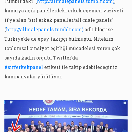
Tumblr’daki (
http://allmalepanels.tumblr.com)
,
kamuya açık panellerdeki erkek egemen vaziyeti
ti’ye alan “sırf erkek paneller/all-male panels”
(
http://allmalepanels.tumblr.com)
adlı blog ise
Türkiye’de de epey takipçi bulmuştu. Nitekim
toplumsal cinsiyet eşitliği mücadelesi veren çok
sayıda kadın örgütü Twitter’da
#sırferkekpanel
etiketi ile takip edebileceğiniz
kampanyalar yürütüyor.