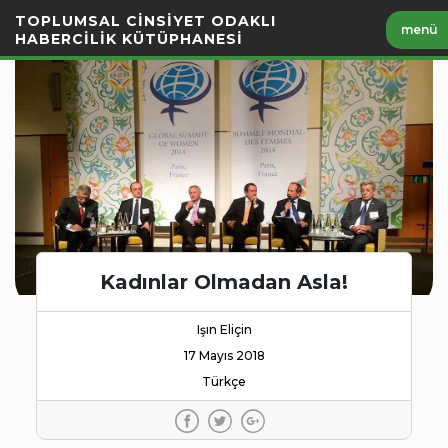
İçeriği
TOPLUMSAL CİNSİYET ODAKLI
menü
Geç
HABERCİLİK KÜTÜPHANESİ
Kadınlar Olmadan Asla!
Işın Eliçin
17 Mayıs 2018
Türkçe