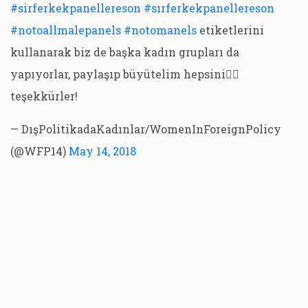
#sirferkekpanellereson
#sırferkekpanellereson
#notoallmalepanels
#notomanels
etiketlerini
kullanarak biz de başka kadın grupları da
yapıyorlar, paylaşıp büyütelim hepsini👍🏻
teşekkürler!
— DışPolitikadaKadınlar/WomenInForeignPolicy
(@WFP14)
May 14, 2018