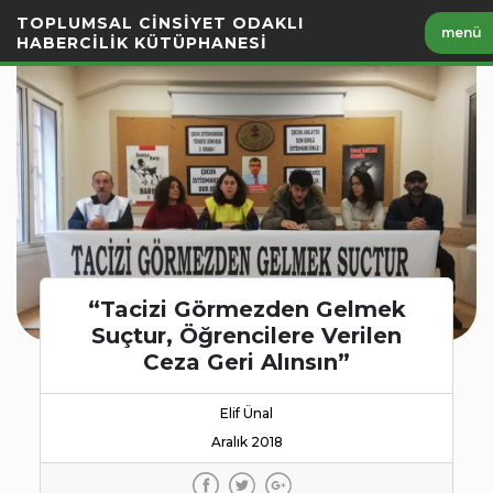
İçeriği
TOPLUMSAL CİNSİYET ODAKLI
menü
Geç
HABERCİLİK KÜTÜPHANESİ
“Tacizi Görmezden Gelmek
Suçtur, Öğrencilere Verilen
Ceza Geri Alınsın”
Elif Ünal
Aralık 2018