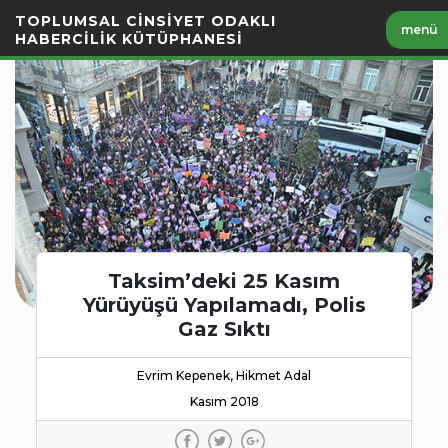
İçeriği
TOPLUMSAL CİNSİYET ODAKLI
menü
Geç
HABERCİLİK KÜTÜPHANESİ
Taksim’deki 25 Kasım
Yürüyüşü Yapılamadı, Polis
Gaz Sıktı
Evrim Kepenek, Hikmet Adal
Kasım 2018