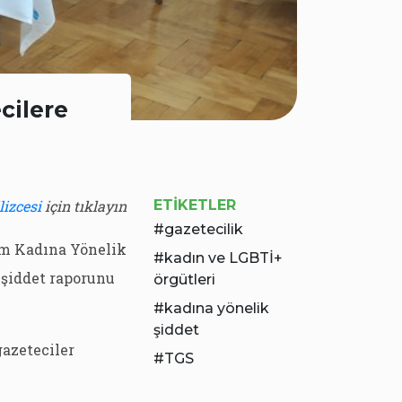
cilere
lizcesi
için tıklayın
ETIKETLER
gazetecilik
ım Kadına Yönelik
kadın ve LGBTİ+
 şiddet raporunu
örgütleri
kadına yönelik
şiddet
azeteciler
TGS