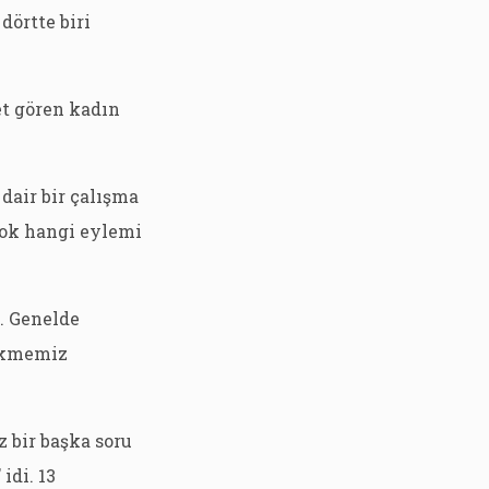
dörtte biri
et gören kadın
dair bir çalışma
 çok hangi eylemi
. Genelde
çekmemiz
 bir başka soru
idi. 13