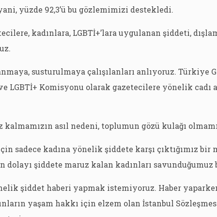
 yani, yüzde 92,3’ü bu gözlemimizi destekledi.
ecilere, kadınlara, LGBTİ+’lara uygulanan şiddeti, dışla
uz.
nmaya, susturulmaya çalışılanları anlıyoruz. Türkiye G
ve LGBTİ+ Komisyonu olarak gazetecilere yönelik cadı 
z kalmamızın asıl nedeni, toplumun gözü kulağı olmamı
çin sadece kadına yönelik şiddete karşı çıktığımız bir
en dolayı şiddete maruz kalan kadınları savunduğumuz b
nelik şiddet haberi yapmak istemiyoruz. Haber yaparke
ınların yaşam hakkı için elzem olan İstanbul Sözleşmes