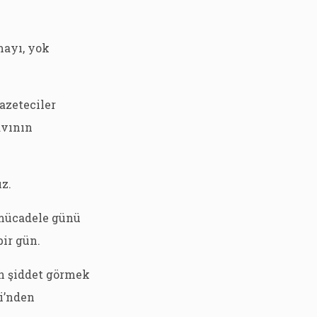
mayı, yok
azeteciler
avının
z.
 mücadele günü
ir gün.
n şiddet görmek
i’nden