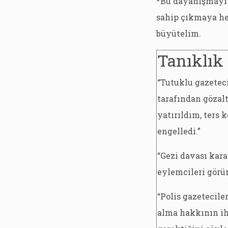
*Bu dayanışmayı 
sahip çıkmaya he
büyütelim.
Tanıklık
“Tutuklu gazetec
tarafından gözalt
yatırıldım, ters 
engelledi.”
“Gezi davası kara
eylemcileri görü
“Polis gazetecile
alma hakkının ih