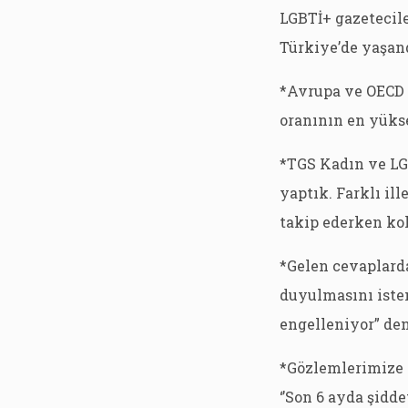
LGBTİ+ gazetecil
Türkiye’de yaşand
*Avrupa ve OECD ü
oranının en yükse
*TGS Kadın ve LGB
yaptık. Farklı il
takip ederken kol
*Gelen cevaplard
duyulmasını iste
engelleniyor” de
*Gözlemlerimize 
‘’Son 6 ayda şidd