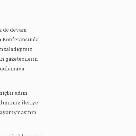
iz de devam
ma Konferansında
 imzaladığımız
n gazetecilerin
uygulamaya
 hiçbir adım
adımımız ileriye
 dayanışmasının