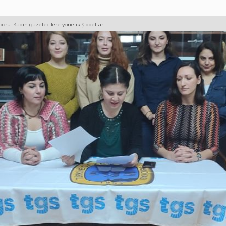
oru: Kadın gazetecilere yönelik şiddet arttı