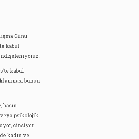
anışma Günü
te kabul
endişeleniyoruz.
s’te kabul
tuklanması bunun
, basın
 veya psikolojik
uyor, cinsiyet
’de kadın ve