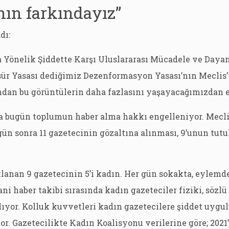
nın farkındayız”
dı:
 Yönelik Şiddette Karşı Uluslararası Mücadele ve Day
sür Yasası dediğimiz Dezenformasyon Yasası’nın Meclis’
ndan bu görüntülerin daha fazlasını yaşayacağımızdan 
la bugün toplumun haber alma hakkı engelleniyor. Mecli
gün sonra 11 gazetecinin gözaltına alınması, 9’unun tu
lanan 9 gazetecinin 5’i kadın. Her gün sokakta, eylemde
ni haber takibi sırasında kadın gazeteciler fiziki, sözlü
ıyor. Kolluk kuvvetleri kadın gazetecilere şiddet uygul
or. Gazetecilikte Kadın Koalisyonu verilerine göre; 2021