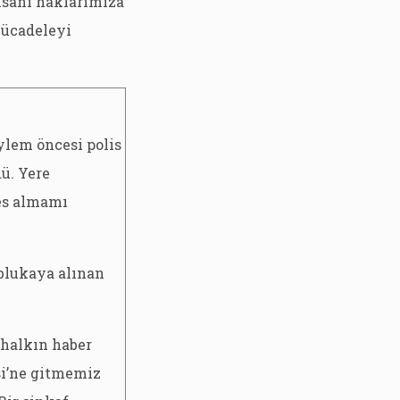
sani haklarımıza
mücadeleyi
ylem öncesi polis
ü. Yere
fes almamı
ablukaya alınan
 halkın haber
si’ne gitmemiz