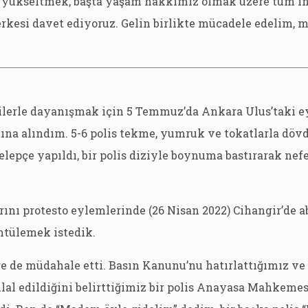
yükseltmek, başta yaşam hakkımız olmak üzere tüm in
rkesi davet ediyoruz. Gelin birlikte mücadele edelim, 
ilerle dayanışmak için 5 Temmuz’da Ankara Ulus’taki e
ına alındım. 5-6 polis tekme, yumruk ve tokatlarla dövd
kelepçe yapıldı, bir polis diziyle boynuma bastırarak ne
rını protesto eylemlerinde (26 Nisan 2022) Cihangir’de 
ntülemek istedik.
re de müdahale etti. Basın Kanunu’nu hatırlattığımız ve
lal edildiğini belirttiğimiz bir polis Anayasa Mahkeme