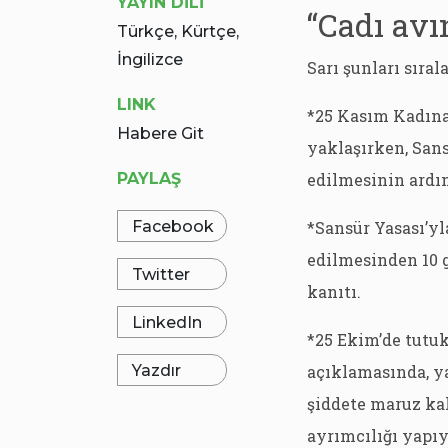
YAYIN DİLİ
“Cadı avı
Türkçe, Kürtçe,
İngilizce
Sarı şunları sırala
LINK
*25 Kasım Kadına
Habere Git
yaklaşırken, San
PAYLAŞ
edilmesinin ardı
Facebook
*Sansür Yasası’y
edilmesinden 10 
Twitter
kanıtı.
LinkedIn
*25 Ekim’de tutuk
Yazdır
açıklamasında, ya
şiddete maruz kal
ayrımcılığı yapıy