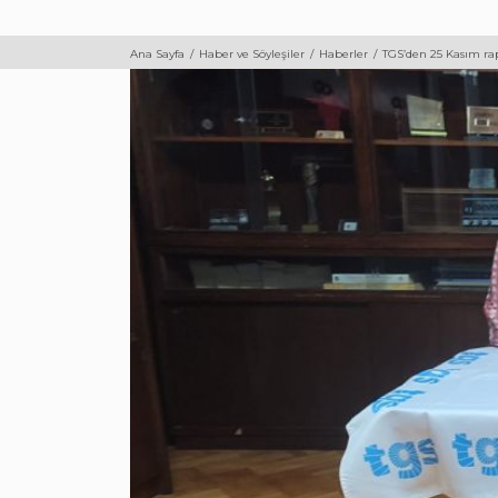
Ana Sayfa
Haber ve Söyleşiler
Haberler
TGS’den 25 Kasım rap