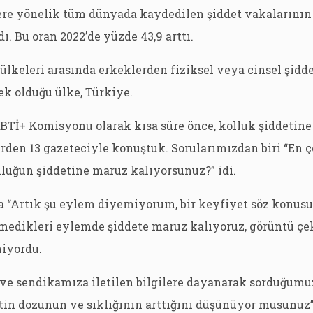
ere yönelik tüm dünyada kaydedilen şiddet vakalarının 
ı. Bu oran 2022’de yüzde 43,9 arttı.
lkeleri arasında erkeklerden fiziksel veya cinsel şidd
k olduğu ülke, Türkiye.
Tİ+ Komisyonu olarak kısa süre önce, kolluk şiddetine 
lerden 13 gazeteciyle konuştuk. Sorularımızdan biri “En
luğun şiddetine maruz kalıyorsunuz?” idi.
a “Artık şu eylem diyemiyorum, bir keyfiyet söz konusu
medikleri eylemde şiddete maruz kalıyoruz, görüntü 
niyordu.
ve sendikamıza iletilen bilgilere dayanarak sorduğumuz
etin dozunun ve sıklığının arttığını düşünüyor musunuz’’ 