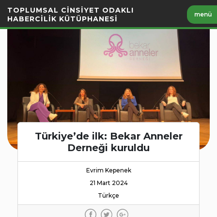
İçeriği
TOPLUMSAL CİNSİYET ODAKLI
menü
Geç
HABERCİLİK KÜTÜPHANESİ
Türkiye’de ilk: Bekar Anneler
Derneği kuruldu
Evrim Kepenek
21 Mart 2024
Türkçe