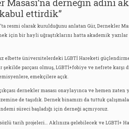
er Masası’na derneğin adını 
 kabul ettirdik”
’ta resmi olarak kurulduğunu anlatan Gür, Dernekler Mas
mek için bir hayli uğraştıklarını hatta akademik yazıla
ız elbette üniversitelerdeki LGBTİ Hareketi güçlendirm
ir şekilde parçası olmuş, LGBTİ+fobiye ve nefrete karşı
emisyenlere, emekçilere açık.
 açıkçası dernekler masası onaylayınca ve hemen zaten 
l zemine de taşıdık. Dernek binamızı da tuttuk çalışma
ndemi süreci başladığı için derneği açmıyoruz.
 sözlü tarih projeleri… Aklınıza gelebilecek ve LGBTİ+ H