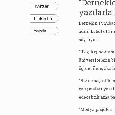
“Dernekl
Twitter
yazılarla
LinkedIn
Derneğin 14 Şubat
Yazdır
adını kabul ettir
söylüyor:
“İlk çıkış noktam
üniversitelerin b
öğrencilere, akad
“Biz de şaşırdık
çalışmaları yasa
edecektik ama pa
“Medya projeleri,