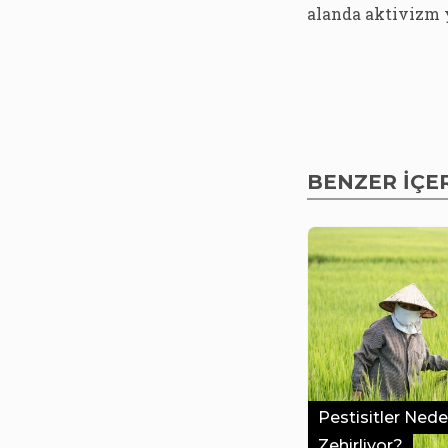
alanda aktivizm 
BENZER İÇE
Pestisitler Ned
Zehirliyor?