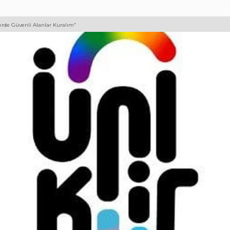
lerde Güvenli Alanlar Kuralım”