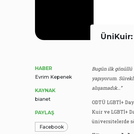
ÜniKuir:
HABER
Bugün ilk gönüllü 
Evrim Kepenek
yapıyorum. Sürekl
alışamadık…”
KAYNAK
bianet
ODTÜ LGBTİ+ Day
Kuir ve LGBTİ+ Da
PAYLAŞ
üniversitelerde s
Facebook