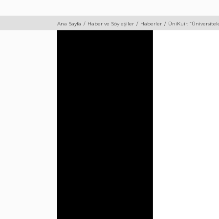
Ana Sayfa
Haber ve Söyleşiler
Haberler
ÜniKuir: “Üniversite