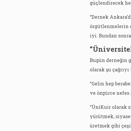
güçlendirecek her
“Dernek Ankara’da
örgütlenmelerin o
iyi. Bundan sonr
“Üniversite
Bugün derneğin gön
olarak şu çağrıyı
“Gelin hep berabe
ve özgürce nefes 
“ÜniKuir olarak s
yürütmek, siyase
üretmek gibi çeşi