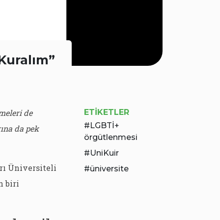
 Kuralım”
meleri de
ETIKETLER
LGBTİ+
rına da pek
örgütlenmesi
UniKuir
ı Üniversiteli
üniversite
 biri