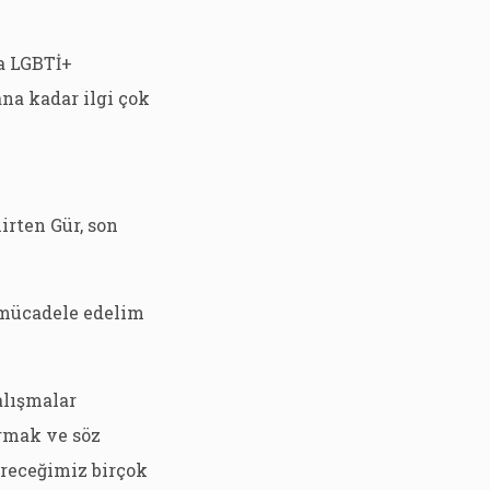
a LGBTİ+
na kadar ilgi çok
irten Gür, son
e mücadele edelim
alışmalar
rmak ve söz
ireceğimiz birçok