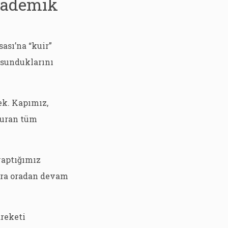
akademik
ası’na “kuir”
r sunduklarını
ek. Kapımız,
 duran tüm
yaptığımız
lara oradan devam
areketi