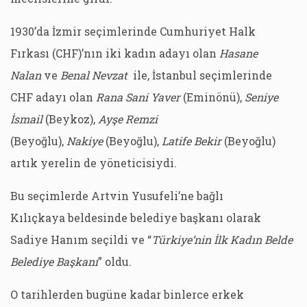
1930’da İzmir seçimlerinde Cumhuriyet Halk
Fırkası (CHF)’nın iki kadın adayı olan
Hasane
Nalan
ve
Benal Nevzat
ile, İstanbul seçimlerinde
CHF adayı olan
Rana Sani Yaver
(Eminönü),
Seniye
İsmail
(Beykoz),
Ayşe Remzi
(Beyoğlu),
Nakiye
(Beyoğlu),
Latife Bekir
(Beyoğlu)
artık yerelin de yöneticisiydi.
Bu seçimlerde Artvin Yusufeli’ne bağlı
Kılıçkaya beldesinde belediye başkanı olarak
Sadiye Hanım seçildi ve “
Türkiye’nin İlk Kadın Belde
Belediye Başkanı
” oldu.
O tarihlerden bugüne kadar binlerce erkek