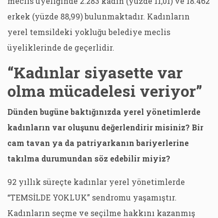
meclis üyeliğinde 2.283 kadın (yüzde 11,01) ve 18.462
erkek (yüzde 88,99) bulunmaktadır. Kadınların
yerel temsildeki yokluğu belediye meclis
üyeliklerinde de geçerlidir.
“Kadınlar siyasette var
olma mücadelesi veriyor”
Dünden bugüne baktığınızda yerel yönetimlerde
kadınların var oluşunu değerlendirir misiniz? Bir
cam tavan ya da patriyarkanın bariyerlerine
takılma durumundan söz edebilir miyiz?
92 yıllık süreçte kadınlar yerel yönetimlerde
“TEMSİLDE YOKLUK” sendromu yaşamıştır.
Kadınların seçme ve seçilme hakkını kazanmış