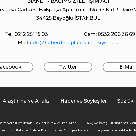
BİANET - BAĞIMSIZ İLETİŞİM AĞI
ikpaşa Caddesi Faikpaşa Apartmanı No 37 Kat 3 Daire 
34425 Beyoğlu İSTANBUL
Tel: 0212 251 15 03
Gsm: 0532 206 36 69
Mail:
info@haberdetoplumsalcinsiyet.org
acebook
Twitter
E-Mail
Araştırma ve Analiz
Haber ve Söyleşiler
Sözlük
mokrasi ve İnsan Hakları İçin Avrupa Aracı (DİHAA) ve İsveç Uluslararası Kalkı
bercilik Elkitabı/Online Kütüphanesi" projesi kapsamında yayınlanmaktadır. Kü