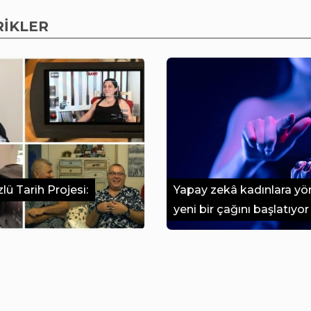
RİKLER
ü Tarih Projesi:
Yapay zekâ kadınlara yön
yeni bir çağını başlatıyor