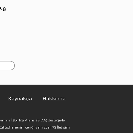
7-8
Kaynakça
Hakkında
nma İşbirliği Ajansı (SIDA) desteğiyle
tüphanenin içeriği yalnızca IPS İletişim