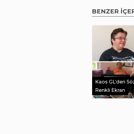
BENZER İÇE
Kaos GL’den Sözl
Renkli Ekran