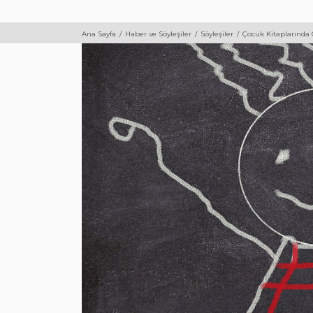
Ana Sayfa
Haber ve Söyleşiler
Söyleşiler
Çocuk Kitaplarında C