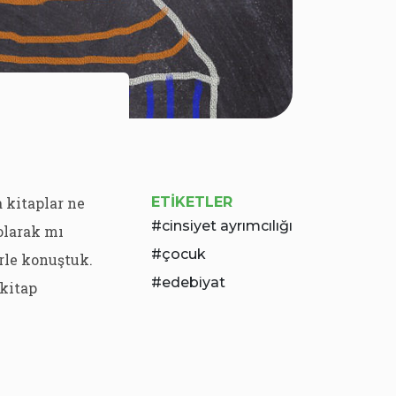
 kitaplar ne
ETIKETLER
cinsiyet ayrımcılığı
 olarak mı
çocuk
erle konuştuk.
edebiyat
kitap