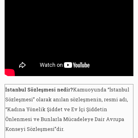
İstanbul Sözleşmesi nedir?
Kamuoyunda “İstanbul
Sözleşmesi” olarak anılan sözleşmenin, resmi adı,
“Kadına Yönelik Şiddet ve Ev İçi Şiddetin
Önlenmesi ve Bunlarla Mücadeleye Dair Avrupa
Konseyi Sözleşmesi”dir.