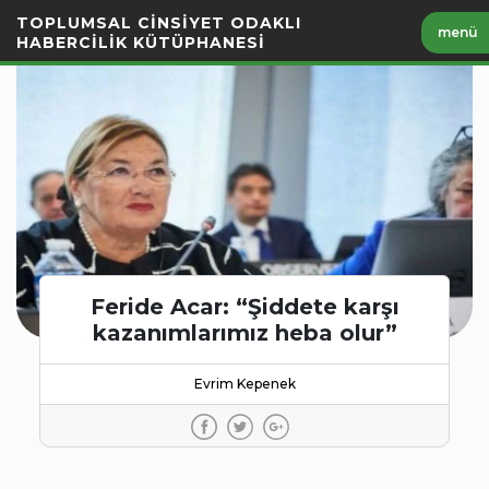
İçeriği
TOPLUMSAL CİNSİYET ODAKLI
menü
Geç
HABERCİLİK KÜTÜPHANESİ
Feride Acar: “Şiddete karşı
kazanımlarımız heba olur”
Evrim Kepenek