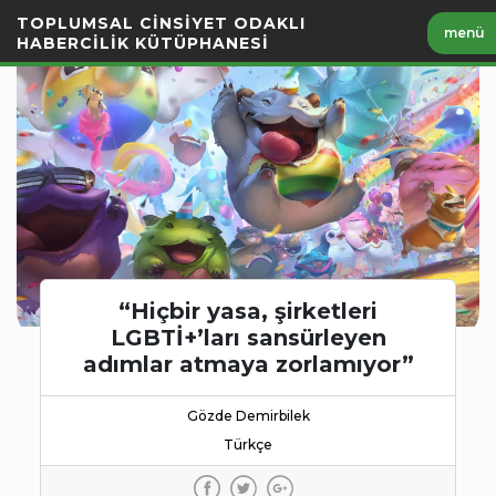
İçeriği
TOPLUMSAL CİNSİYET ODAKLI
menü
Geç
HABERCİLİK KÜTÜPHANESİ
“Hiçbir yasa, şirketleri
LGBTİ+’ları sansürleyen
adımlar atmaya zorlamıyor”
Gözde Demirbilek
Türkçe