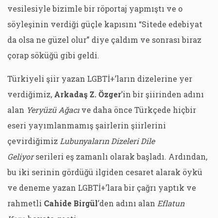
vesilesiyle bizimle bir röportaj yapmıştı ve o
söyleşinin verdiği güçle kapısını “Sitede edebiyat
da olsa ne güzel olur” diye çaldım ve sonrası biraz
çorap söküğü gibi geldi.
Türkiyeli şiir yazan LGBTİ+’ların dizelerine yer
verdiğimiz,
Arkadaş Z. Özger
’in bir şiirinden adını
alan
Yeryüzü Ağacı
ve daha önce Türkçede hiçbir
eseri yayımlanmamış şairlerin şiirlerini
çevirdiğimiz
Lubunyaların Dizeleri Dile
Geliyor
serileri eş zamanlı olarak başladı. Ardından,
bu iki serinin gördüğü ilgiden cesaret alarak öykü
ve deneme yazan LGBTİ+’lara bir çağrı yaptık ve
rahmetli
Cahide Birgül
’den adını alan
Eflatun