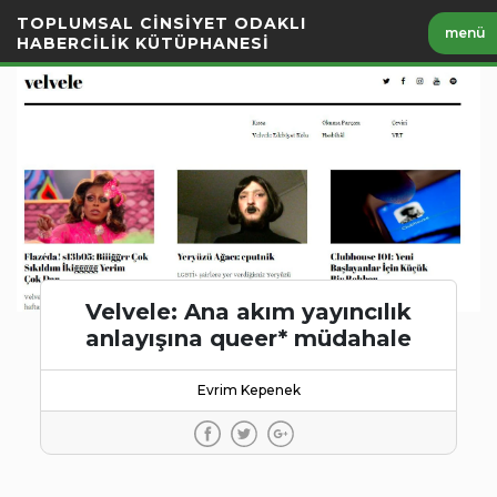
İçeriği
TOPLUMSAL CİNSİYET ODAKLI
menü
Geç
HABERCİLİK KÜTÜPHANESİ
Velvele: Ana akım yayıncılık
anlayışına queer* müdahale
Evrim Kepenek