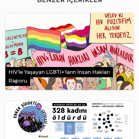
BENZER İÇERİKLER
HIV’le Yaşayan LGBTİ+’ların İnsan Hakları
Raporu