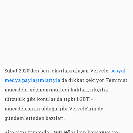
Şubat 2020’den beri, okurlara ulaşan Velvele,
sosyal
medya paylaşımlarıyla
da dikkat çekiyor. Feminist
mücadele, göçmen/mülteci hakları, ırkçılık,
türcülük gibi konular da tıpkı LGBTİ+
mücadelesinin olduğu gibi Velvele’nin de
gündemlerinden bazıları.
Site aynı zamanda, LGBTİ+’lar için kapsayıcı ve