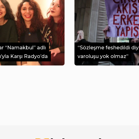
ar “Namakbul” adlı
“Sözleşme feshedildi di
yla Karşı Radyo’da
varoluşu yok olmaz”