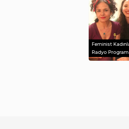
Feminist Kadınl
Radyo Programı’