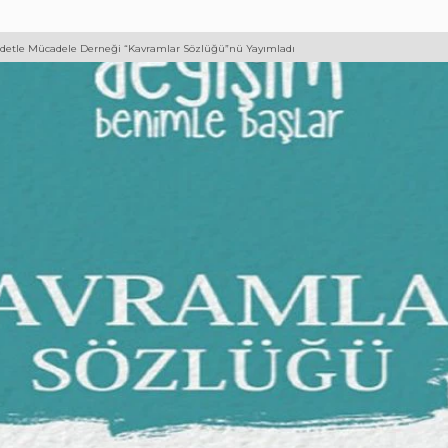
iddetle Mücadele Derneği “Kavramlar Sözlüğü”nü Yayımladı