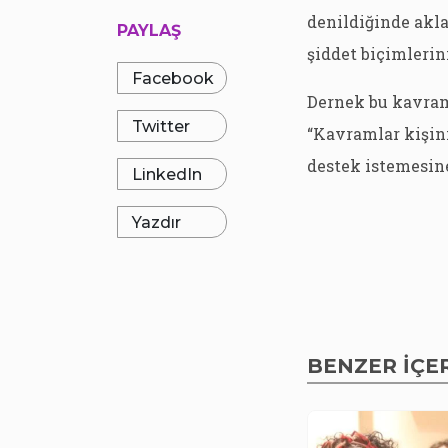
denildiğinde akla
PAYLAŞ
şiddet biçimleri
Facebook
Dernek bu kavraml
Twitter
“Kavramlar kişin
destek istemesine
LinkedIn
Yazdır
BENZER İÇE