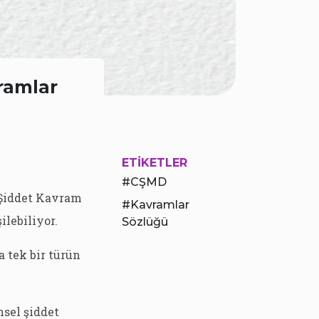
ramlar
ETIKETLER
CŞMD
 Şiddet Kavram
Kavramlar
ilebiliyor.
Sözlüğü
a tek bir türün
sel şiddet