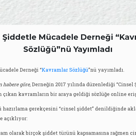
l Şiddetle Mücadele Derneği “Kav
Sözlüğü”nü Yayımladı
ücadele Derneği “
Kavramlar Sözlüğü
”nü yayımladı.
n habere göre,
Derneğin 2017 yılında düzenlediği “Cinsel
 çıkan kavramların bir araya geldiği sözlüğe online eriş
 hazırlama gerekçesini “cinsel şiddet” denildiğinde akl
 açıklıyor:
ram olarak birçok şiddet türünü kapsamasına rağmen cin