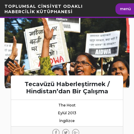
İçeriği
TOPLUMSAL CİNSİYET ODAKLI
menü
Geç
HABERCİLİK KÜTÜPHANESİ
Tecavüzü Haberleştirmek /
Hindistan’dan Bir Çalışma
The Hoot
Eylül 2013
İngilizce