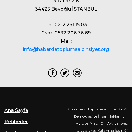
3 Daire 7-8
34425 Beyoğlu İSTANBUL
Tel: 0212 251 15 03
Gsm: 0532 206 36 69
Mail:
info@haberdetoplumsalcinsiyet.org
Bu online kütüphane Avrupa Birliği
Ana Sayfa
Demokrasi ve İnsan Hakları İçin
Rehberler
Avrupa Aracı (DİHAA) ve İsveç
Uluslararası Kalkınma İşbirliği