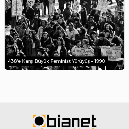
438’e Karşı Büyük Feminist Yürüyüş – 1990