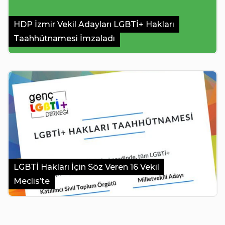
HDP İzmir Vekil Adayları LGBTİ+ Hakları
Taahhütnamesi İmzaladı
LGBTİ Hakları İçin Söz Veren 16 Vekil
Meclis’te