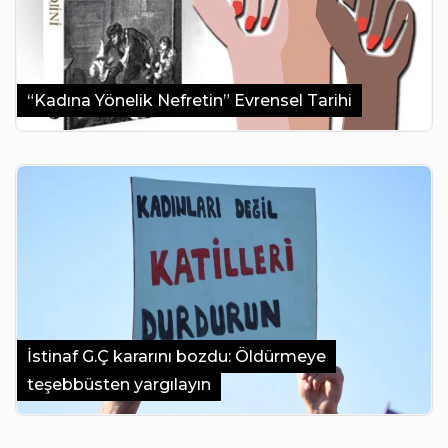
“Kadına Yönelik Nefretin” Evrensel Tarihi
İstinaf G.Ç kararını bozdu: Öldürmeye
teşebbüsten yargılayın