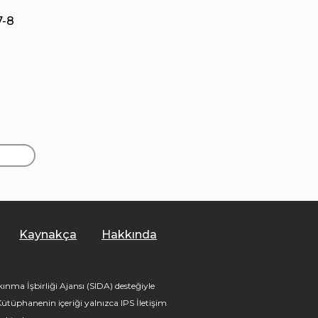
7-8
Kaynakça
Hakkında
nma İşbirliği Ajansı (SIDA) desteğiyle
tüphanenin içeriği yalnızca IPS İletişim