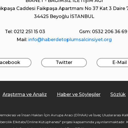
BİANET - BAĞIMSIZ İLETİŞİM AĞI
ikpaşa Caddesi Faikpaşa Apartmanı No 37 Kat 3 Daire 
34425 Beyoğlu İSTANBUL
Tel: 0212 251 15 03
Gsm: 0532 206 36 69
Mail:
info@haberdetoplumsalcinsiyet.org
acebook
Twitter
E-Mail
Araştırma ve Analiz
Haber ve Söyleşiler
Sözlük
mokrasi ve İnsan Hakları İçin Avrupa Aracı (DİHAA) ve İsveç Uluslararası Kalkı
bercilik Elkitabı/Online Kütüphanesi" projesi kapsamında yayınlanmaktadır. Kü