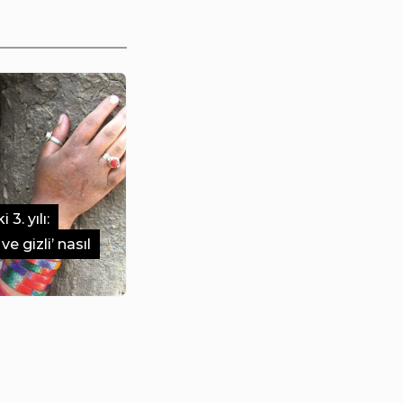
3. yılı:
ve gizli’ nasıl