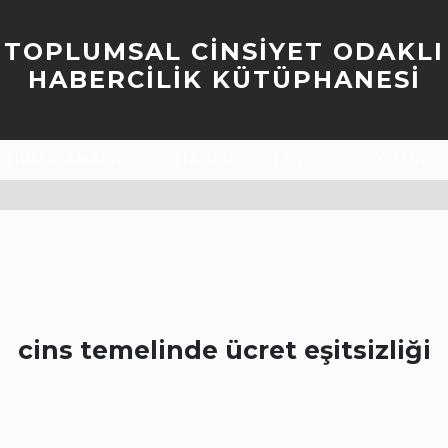
TOPLUMSAL CİNSİYET ODAKLI
HABERCİLİK KÜTÜPHANESİ
ŞTIRMA-ANALIZ
HABER-SÖYLEŞI
SÖZLÜK
cins temelinde ücret eşitsizliği