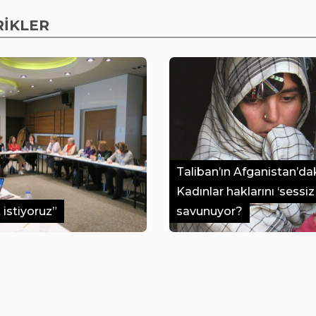
RİKLER
Taliban’ın Afganistan’daki 
Kadınlar haklarını ‘sessiz 
t istiyoruz”
savunuyor?