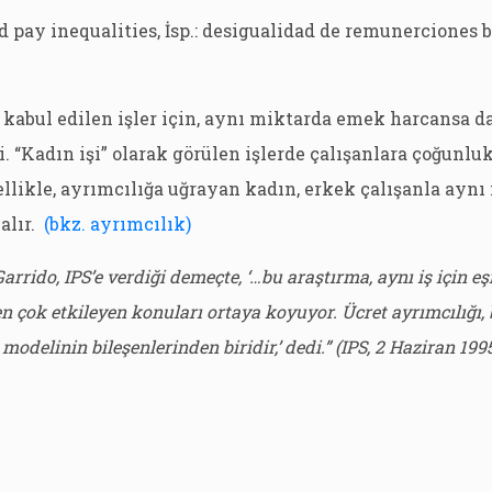
ed pay inequalities, İsp.: desigualidad de remunerciones 
k kabul edilen işler için, aynı miktarda emek harcansa d
. “Kadın işi” olarak görülen işlerde çalışanlara çoğunl
ellikle, ayrımcılığa uğrayan kadın, erkek çalışanla aynı 
alır.
(bkz. ayrımcılık)
arrido, IPS’e verdiği demeçte, ‘…bu araştırma, aynı iş için eşi
n çok etkileyen konuları ortaya koyuyor. Ücret ayrımcılığı
odelinin bileşenlerinden biridir,’ dedi.” (IPS, 2 Haziran 199