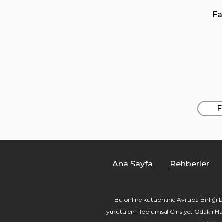
Fa
F
Ana Sayfa
Rehberler
Bu online kütüphane Avrupa Birliği De
yürütülen "Toplumsal Cinsiyet Odaklı Ha