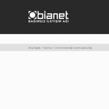
İçeriği
Geç
Toplumsal Cinsiyet Odaklı
2024
Habercilik Kütüphanesi
ANA SAYFA
REHBERLER
ARA
Ana Sayfa
Sözlük
cins temelinde ücret eşitsizliği