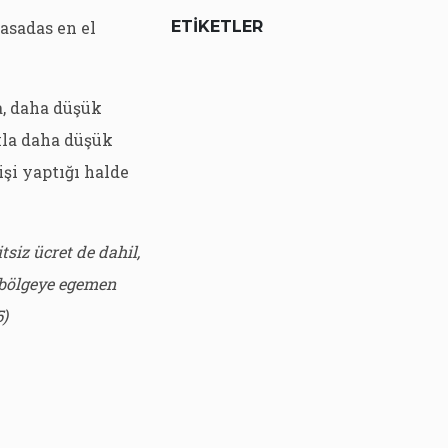
basadas en el
ETIKETLER
a, daha düşük
ukla daha düşük
işi yaptığı halde
tsiz ücret de dahil,
, bölgeye egemen
5)