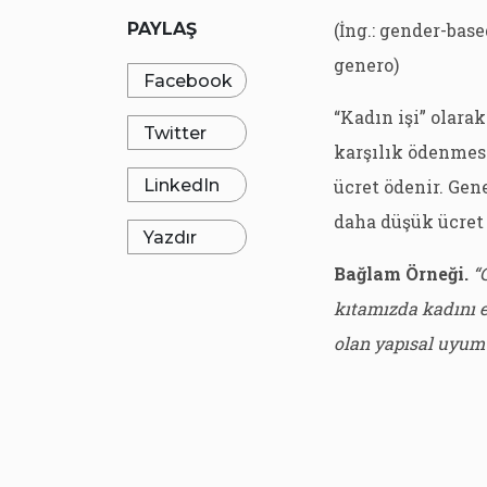
PAYLAŞ
(İng.: gender-bas
genero)
Facebook
“Kadın işi” olara
Twitter
karşılık ödenmesi
LinkedIn
ücret ödenir. Gen
daha düşük ücret 
Yazdır
Bağlam Örneği.
“G
kıtamızda kadını e
olan yapısal uyum m