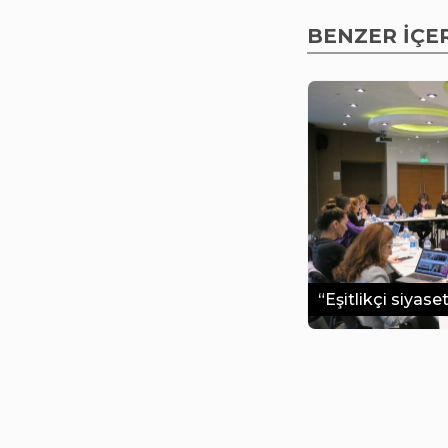
BENZER İÇE
“Eşitlikçi siyase