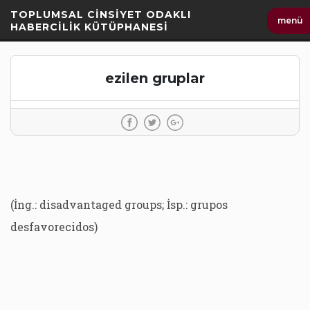
İçeriği
TOPLUMSAL CİNSİYET ODAKLI
menü
Geç
HABERCİLİK KÜTÜPHANESİ
ezilen gruplar
(İng.: disadvantaged groups; İsp.: grupos
desfavorecidos)