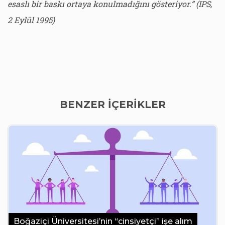
esaslı bir baskı ortaya konulmadığını gösteriyor.” (IPS,
2 Eylül 1995)
BENZER İÇERİKLER
Boğaziçi Üniversitesi’nin “cinsiyetçi” işe alım