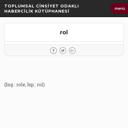
İçeriği
TOPLUMSAL CİNSİYET ODAKLI
menü
Geç
HABERCİLİK KÜTÜPHANESİ
rol
(İng.: role, İsp.: rol)