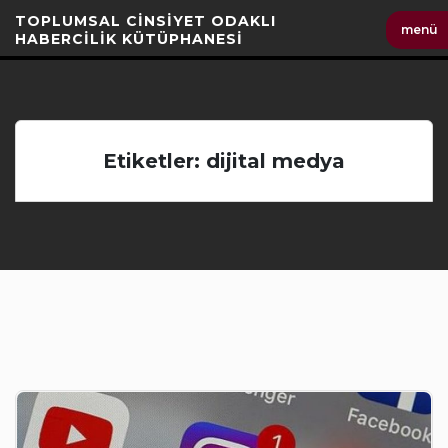
İçeriği
TOPLUMSAL CİNSİYET ODAKLI
menü
Geç
HABERCİLİK KÜTÜPHANESİ
Etiketler: dijital medya