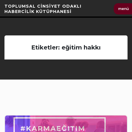
İçeriği
TOPLUMSAL CİNSİYET ODAKLI
menü
Geç
HABERCİLİK KÜTÜPHANESİ
Etiketler: eğitim hakkı