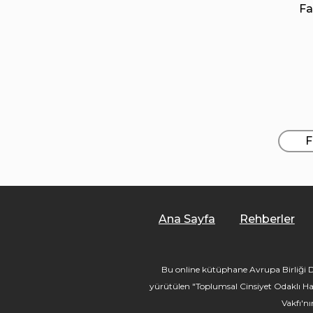
Fa
F
Ana Sayfa
Rehberler
Bu online kütüphane Avrupa Birliği De
yürütülen "Toplumsal Cinsiyet Odaklı Ha
Vakfı'n