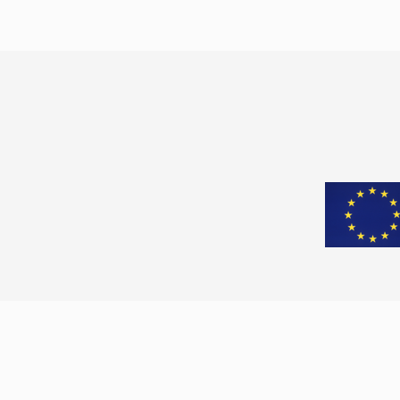
köktenci bir anlayışla savunan bu […]