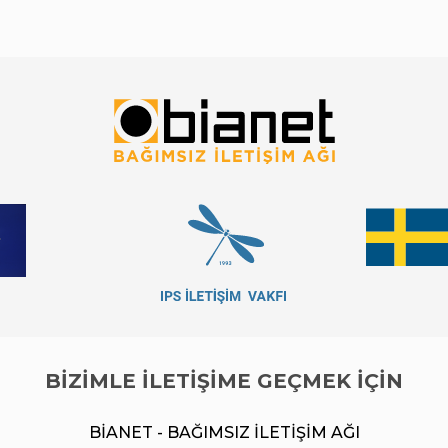
işleniyor” sorusunu […]
BİZİMLE İLETİŞİME GEÇMEK İÇİN
BİANET - BAĞIMSIZ İLETİŞİM AĞI