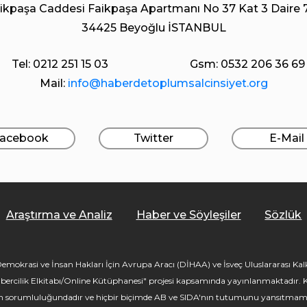
ikpaşa Caddesi Faikpaşa Apartmanı No 37 Kat 3 Daire 
34425 Beyoğlu İSTANBUL
Tel: 0212 251 15 03
Gsm: 0532 206 36 69
Mail:
info@haberdetoplumsalcinsiyet.org
acebook
Twitter
E-Mail
Araştırma ve Analiz
Haber ve Söyleşiler
Sözlük
mokrasi ve İnsan Hakları İçin Avrupa Aracı (DİHAA) ve İsveç Uluslararası Kalkı
bercilik Elkitabı/Online Kütüphanesi" projesi kapsamında yayınlanmaktadır. Kü
ın sorumluluğundadır ve hiçbir biçimde AB ve SIDA'nın tutumunu yansıtmam