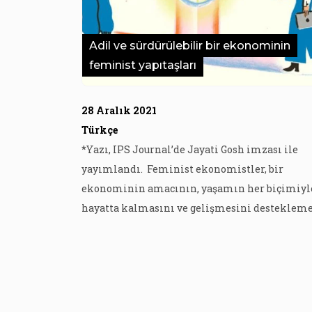
Adil ve sürdürülebilir bir ekonominin
feminist yapıtaşları
28 Aralık 2021
Türkçe
*Yazı, IPS Journal’de Jayati Gosh imzası ile
yayımlandı. Feminist ekonomistler, bir
ekonominin amacının, yaşamın her biçimiyl
hayatta kalmasını ve gelişmesini desteklem
olduğunu yıllardır savunurlar. Malumun ilamı
gibi görünse de, aslında tam tersi bir
nedensellik kuran hakim görüşü alaşağı eder:
“Ekonomi, yalnızca kendi yasalarına göre çalış
ve insanların buna uymasını bekler.” Piyasayı