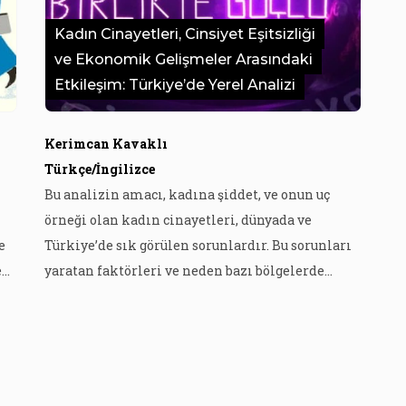
Kadın Cinayetleri, Cinsiyet Eşitsizliği
ve Ekonomik Gelişmeler Arasındaki
Etkileşim: Türkiye’de Yerel Analizi
Kerimcan Kavaklı
Türkçe/İngilizce
Bu analizin amacı, kadına şiddet, ve onun uç
örneği olan kadın cinayetleri, dünyada ve
e
Türkiye’de sık görülen sorunlardır. Bu sorunları
ek
yaratan faktörleri ve neden bazı bölgelerde
diğerlerine göre daha çok kadının
öldürüldüğünü anlamak daha etkili çözümler
üretmeye yardımcı olabilir. Literatüre katkı: Bu
ır,
makalede “neden Türkiye’nin bazı bölgelerinde
diğerlerine göre daha çok kadın cinayeti