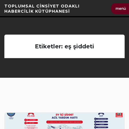
İçeriği
TOPLUMSAL CİNSİYET ODAKLI
menü
Geç
HABERCİLİK KÜTÜPHANESİ
Etiketler: eş şiddeti