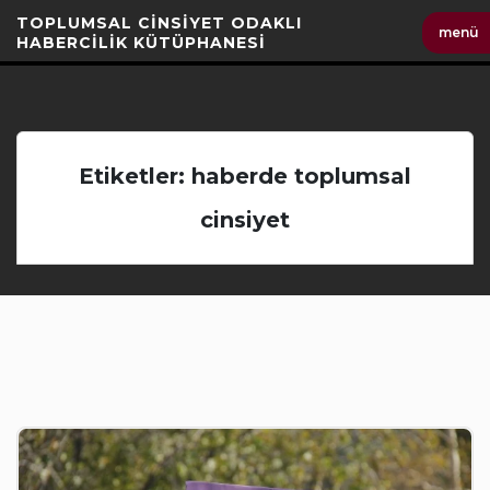
İçeriği
TOPLUMSAL CİNSİYET ODAKLI
menü
Geç
HABERCİLİK KÜTÜPHANESİ
Etiketler: haberde toplumsal
cinsiyet