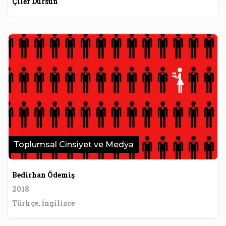
Çiler Dursun
Toplumsal Cinsiyet ve Medya
Bedirhan Ödemiş
2018
Türkçe, İngilizce