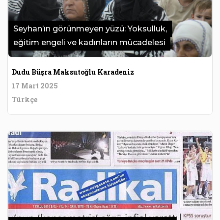
Seyhan’ın görünmeyen yüzü: Yoksulluk,
eğitim engeli ve kadınların mücadelesi
Dudu Büşra Maksutoğlu Karadeniz
17 Mart 2025
Türkçe