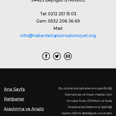
34425 Beyoğlu İSTANBUL
Tel: 0212 251 15 03
Gsm: 0532 206 36 69
Mail:
info@haberdetoplumsalcinsiyet.org
Bu online kütüphane Avrupa Birliği
Ana Sayfa
Demokrasi ve İnsan Hakları İçin
Rehberler
Avrupa Aracı (DİHAA) ve İsveç
Uluslararası Kalkınma İşbirliği
Araştırma ve Analiz
Ajansı (SIDA) desteğiyle yürütülen