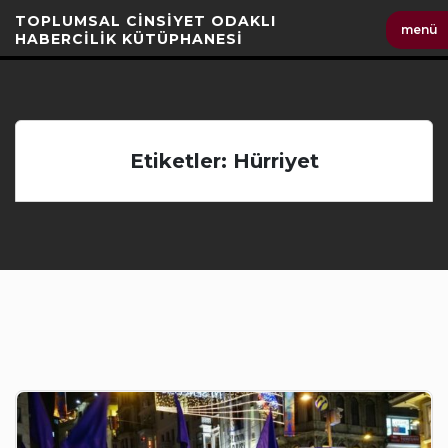
İçeriği
TOPLUMSAL CİNSİYET ODAKLI
menü
Geç
HABERCİLİK KÜTÜPHANESİ
Etiketler: Hürriyet