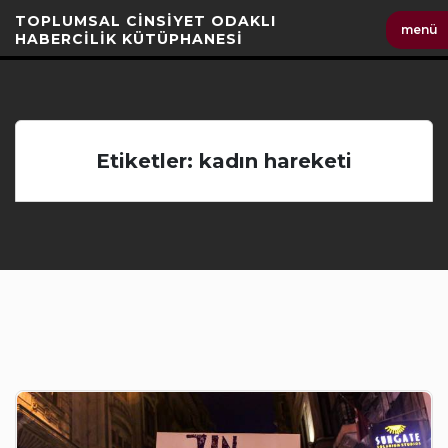
İçeriği
TOPLUMSAL CİNSİYET ODAKLI
menü
Geç
HABERCİLİK KÜTÜPHANESİ
Etiketler: kadın hareketi