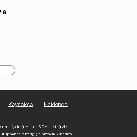
7-8
Kaynakça
Hakkında
nma İşbirliği Ajansı (SIDA) desteğiyle
tüphanenin içeriği yalnızca IPS İletişim