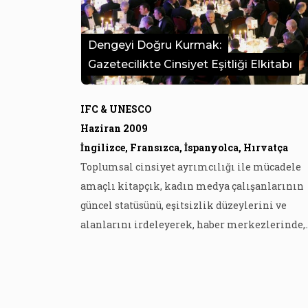
Dengeyi Doğru Kurmak:
Gazetecilikte Cinsiyet Eşitliği Elkitabı
IFC & UNESCO
Haziran 2009
İngilizce, Fransızca, İspanyolca, Hırvatça
Toplumsal cinsiyet ayrımcılığı ile mücadele
amaçlı kitapçık, kadın medya çalışanlarının
güncel statüsünü, eşitsizlik düzeylerini ve
alanlarını irdeleyerek, haber merkezlerinde,
medya kuruluşlarının yönetici odalarında ve
sendikalarda eşitliği anaakımlaştıracak
adımlar için öneriler sıralıyor.