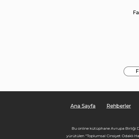
Fa
F
Ana Sayfa
Rehberler
Bu online kütüphane Avrupa Birliği De
yürütülen "Toplumsal Cinsiyet Odaklı Ha