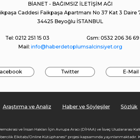
BİANET - BAĞIMSIZ İLETİŞİM AĞI
ikpaşa Caddesi Faikpaşa Apartmanı No 37 Kat 3 Daire 
34425 Beyoğlu İSTANBUL
Tel: 0212 251 15 03
Gsm: 0532 206 36 69
Mail:
info@haberdetoplumsalcinsiyet.org
acebook
Twitter
E-Mail
Araştırma ve Analiz
Haber ve Söyleşiler
Sözlük
mokrasi ve İnsan Hakları İçin Avrupa Aracı (DİHAA) ve İsveç Uluslararası Kalkı
bercilik Elkitabı/Online Kütüphanesi" projesi kapsamında yayınlanmaktadır. Kü