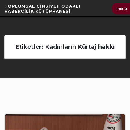
İçeriği
TOPLUMSAL CİNSİYET ODAKLI
menü
Geç
HABERCİLİK KÜTÜPHANESİ
Etiketler: Kadınların Kürtaj hakkı