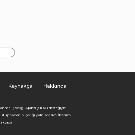
Kaynakça
Hakkında
nma İşbirliği Ajansı (SIDA) desteğiyle
tüphanenin içeriği yalnızca IPS İletişim
aktadır.