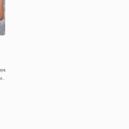
aya
u
tek
an
e