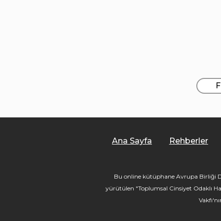
F
Ana Sayfa
Rehberler
Bu online kütüphane Avrupa Birliği De
yürütülen "Toplumsal Cinsiyet Odaklı Ha
Vakfı'n