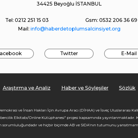
34425 Beyoğlu İSTANBUL
Tel: 0212 251 15 03
Gsm: 0532 206 36 69
Mail:
info@haberdetoplumsalcinsiyet.org
acebook
Twitter
E-Mail
Araştırma ve Analiz
Haber ve Söyleşiler
Sözlük
mokrasi ve İnsan Hakları İçin Avrupa Aracı (DİHAA) ve İsveç Uluslararası Kalkı
bercilik Elkitabı/Online Kütüphanesi" projesi kapsamında yayınlanmaktadır. Kü
ın sorumluluğundadır ve hiçbir biçimde AB ve SIDA'nın tutumunu yansıtmam