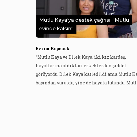
Mutlu Kaya’ya destek çağrısı: “Mutlu
evinde kalsın”
Evrim Kepenek
“Mutlu Kaya ve Dilek Kaya, iki kız kardeş,
hayatlarına aldıkları erkeklerden şiddet
görüyordu. Dilek Kaya katledildi ama Mutlu K
başından vuruldu, yine de hayata tutundu. Mutl
Kaya’nın bu yaşam mücadelesine herkesi des
olmaya davet ediyoruz…” Bu kez destek
kampanyasının odağında Diyarbakır’da yaşay
ve erkek şiddetinden sonra hayata
tutunan Mutlu Kaya var. Diyarbakır’da ailesi il
birlikte yaşadığı ev […]